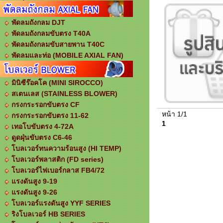
พัดลมถังกลม DJT
พัดลมถังกลมขับตรง T40A
พัดลมถังกลมขับสายพาน T40C
พัดลมและท่อ (MOBILE AXIAL FAN)
มินิซีร๊อคโค (MINI SIROCCO)
สเตนเลส (STAINLESS BLOWER)
กรงกระรอกขับตรง CF
หน้า 1/1
กรงกระรอกขับตรง 11-62
1
เทอโบขับตรง 4-72A
ดูดฝุ่นขับตรง C6-46
โบลเวอร์ทนความร้อนสูง (HI TEMP)
โบลเวอร์พลาสติก (FD series)
โบลเวอร์ไฟเบอร์กลาส FB4/72
แรงดันสูง 9-19
แรงดันสูง 9-26
โบลเวอร์แรงดันสูง YYF SERIES
ริงโบลเวอร์ HB SERIES