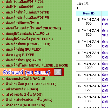
ท่อผ้าใบเคลือบพีวีซี F-701
หน้า 1/1
ท่อผ้าใบเคลือบพีวีซี F-601
1
ท่อเฟล็กซ์ผ้าใบเคลือบพีวีซี(FB)
Item ID
ท่อเฟล็กซ์ผ้าใบเคลือบพีวีซี FR
1I-FM4N-ZAH-
พัด
ท่อเฟล็กซ์กันลามไฟ DF
600
CM
ท่อซิลิโคนเคลือบไฟเบอร์ (SILICONE)
1I-FM4N-ZAH-
พัด
ท่ออลูมิเนียมฟอล์ย (AL.FOIL)
620
SP.
ท่ออลูมิเนียมแข็ง (VENT FLEX.)
1I-FM4N-ZAH-
พัด
ท่อเฟล็กซ์ผสม (COMBI FLEX)
800
CM
ท่อเฟล็กซ์พียู (PU FLEX)
1I-FM4N-ZAH-
พัด
ท่อกระดูกงู P-TYPE
900
CMH
ท่อเฟล็กซ์กระดูกงู A-TYPE
1I-FM4N-ZAH-
พัด
ท่อเฟล็กซ์โลหะ METAL FLEXIBLE HOSE
1000
CMH
1I-FM4N-ZAH-
พัด
ช่องลมกลับเปิดได้ RAG-1B
1100
CMH
หัวจ่ายสล๊อท (SLOT AIR GRILLE)
1I-FM4N-ZAH-
พัด
หน้ากากเหลี่ยม (SAG)
1220
CMH
เป่าข้างปรับ 2 ชั้น (ADG)
1I-FM4N-ZAH-
พัด
หัวจ่ายเป่าข้างปรับ 1 ชั้น (ASG)
1380
CMH
หัวจ่ายกลม (ROUND : CA)