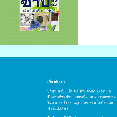
เกี่ยวกับเรา
บริษัท ซาป๊ะ เอ็นจิเนียริ่ง จำกัด ผู้ผลิต และ
ตัวแทนจำหน่าย อุปกรณ์ระบบระบายอากาศ
ในอาคาร โรงงานอุตสาหกรรม โกดัง และ
ฟาร์มปศุสัตว์