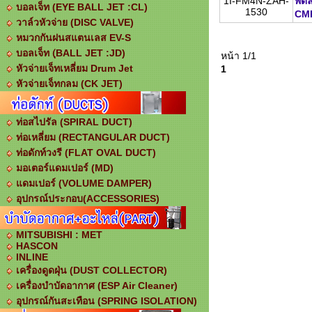
1I-FM4N-ZAH-
พัด
บอลเจ็ท (EYE BALL JET :CL)
1530
CMH
วาล์วหัวจ่าย (DISC VALVE)
หมวกกันฝนสแตนเลส EV-S
บอลเจ็ท (ฺBALL JET :JD)
หน้า 1/1
หัวจ่ายเจ็ทเหลี่ยม Drum Jet
1
หัวจ่ายเจ็ทกลม (CK JET)
ท่อสไปรัล (SPIRAL DUCT)
ท่อเหลี่ยม (RECTANGULAR DUCT)
ท่อดักท์วงรี (FLAT OVAL DUCT)
มอเตอร์แดมเปอร์ (MD)
แดมเปอร์ (VOLUME DAMPER)
อุปกรณ์ประกอบ(ACCESSORIES)
MITSUBISHI : MET
HASCON
INLINE
เครื่องดูดฝุ่น (DUST COLLECTOR)
เครื่องบำบัดอากาศ (ESP Air Cleaner)
อุปกรณ์กันสะเทือน (SPRING ISOLATION)