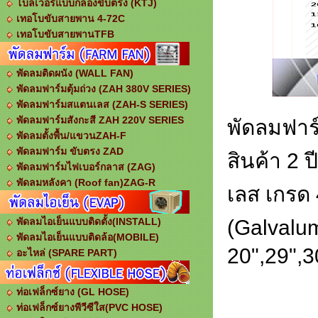
โบลเวอร์แบบกล่องขับตรง (KTJ)
เทอโบขับสายพาน 4-72C
เทอโบขับสายพานTFB
พัดลมติดผนัง (WALL FAN)
พัดลมฟาร์มตุ้มถ่วง (ZAH 380V SERIES)
พัดลมฟาร์มสแตนเลส (ZAH-S SERIES)
พัดลมฟาร์มสังกะสี ZAH 220V SERIES
พัดลมฟาร
พัดลมตั้งพื้น/แขวนZAH-F
พัดลมฟาร์ม ขับตรง ZAD
สินค้า 2
พัดลมฟาร์มไฟเบอร์กลาส (ZAG)
พัดลมหลังคา (Roof fan)ZAG-R
เลส เกรด
พัดลมไอเย็นแบบติดตั้ง(INSTALL)
(Galvalum
พัดลมไอเย็นแบบติดล้อ(MOBILE)
20",29",3
อะไหล่ (SPARE PART)
ท่อเฟล็กซ์ยาง (GL HOSE)
ท่อเฟล็กซ์ยางพีวีซีใส(PVC HOSE)