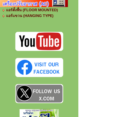
แอร์ตั้งพื้น (FLOOR MOUNTED)
แอร์แขวน (HANGING TYPE)