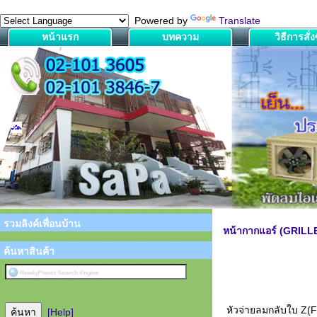
Powered by
Translate
หน้าแรก
บทความ
วิธีการสั่งซ
รวมลิงค์เพื่อนบ้าน
หน้ากากแอร์ (GRILL
ค้นหาสินค้า
หัวจ่ายลมกลับใบ Z(Fr
[Help]