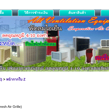
ื้อ
วิธีการชำระเงิน
ค้นหาสินค้า
E)
>
หน้ากากใบ Z
esh Air Grille)