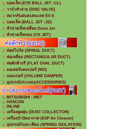
บอลเจ็ท (EYE BALL JET :CL)
วาล์วหัวจ่าย (DISC VALVE)
หมวกกันฝนสแตนเลส EV-S
บอลเจ็ท (ฺBALL JET :JD)
หัวจ่ายเจ็ทเหลี่ยม Drum Jet
หัวจ่ายเจ็ทกลม (CK JET)
ท่อสไปรัล (SPIRAL DUCT)
ท่อเหลี่ยม (RECTANGULAR DUCT)
ท่อดักท์วงรี (FLAT OVAL DUCT)
มอเตอร์แดมเปอร์ (MD)
แดมเปอร์ (VOLUME DAMPER)
อุปกรณ์ประกอบ(ACCESSORIES)
MITSUBISHI : MET
HASCON
INLINE
เครื่องดูดฝุ่น (DUST COLLECTOR)
เครื่องบำบัดอากาศ (ESP Air Cleaner)
อุปกรณ์กันสะเทือน (SPRING ISOLATION)