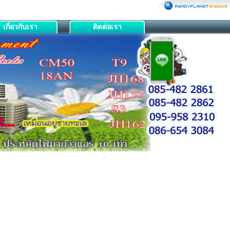
เกี่ยวกับเรา
ติดต่อเรา