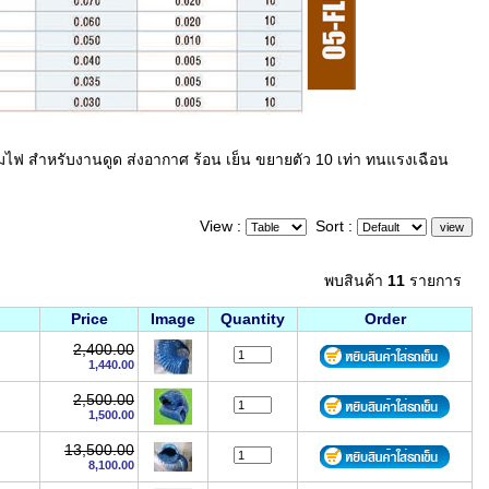
ลามไฟ สำหรับงานดูด ส่งอากาศ ร้อน เย็น ขยายตัว 10 เท่า ทนแรงเฉือน
View :
Sort :
พบสินค้า
11
รายการ
Price
Image
Quantity
Order
2,400.00
1,440.00
2,500.00
1,500.00
13,500.00
8,100.00