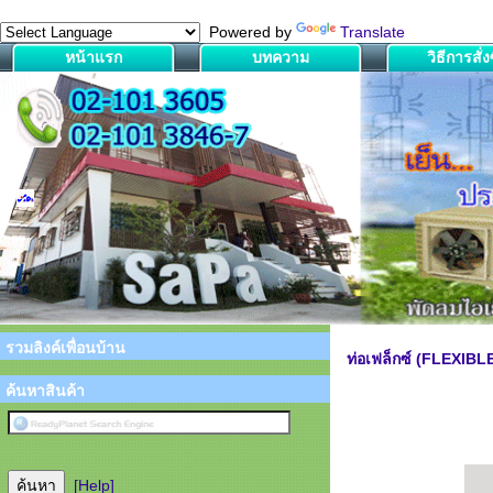
Powered by
Translate
หน้าแรก
บทความ
วิธีการสั่งซ
รวมลิงค์เพื่อนบ้าน
ท่อเฟล็กซ์ (FLEXIB
ค้นหาสินค้า
[Help]