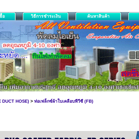
ื้อ
วิธีการชำระเงิน
ค้นหาสินค้า
LE DUCT HOSE)
>
ท่อเฟล็กซ์ผ้าใบเคลือบพีวีซี (FB)