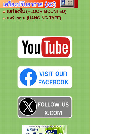
แอร์ตั้งพื้น (FLOOR MOUNTED)
แอร์แขวน (HANGING TYPE)