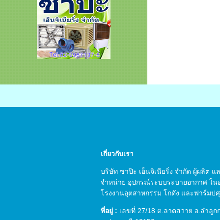
เกี่ยวกับเรา
บริษัท ซาป๊ะ เอ็นจิเนียริ่ง จำกัด ผู้ผลิต
จำหน่าย อุปกรณ์ระบบระบายอากาศ ใน
โรงงานอุตสาหกรรม โกดัง และฟาร์มปศุส
ที่อยู่ :
เลขที่ 27/18 ต.ลาดสวาย อ.ลำลูก