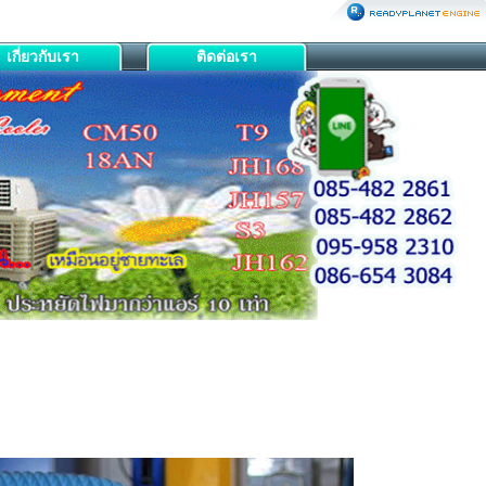
เกี่ยวกับเรา
ติดต่อเรา