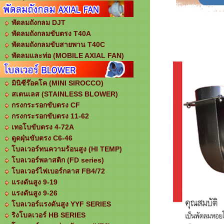
พัดลมถังกลม DJT
พัดลมถังกลมขับตรง T40A
พัดลมถังกลมขับสายพาน T40C
พัดลมและท่อ (MOBILE AXIAL FAN)
มินิซีร๊อคโค (MINI SIROCCO)
สเตนเลส (STAINLESS BLOWER)
กรงกระรอกขับตรง CF
กรงกระรอกขับตรง 11-62
เทอโบขับตรง 4-72A
ดูดฝุ่นขับตรง C6-46
โบลเวอร์ทนความร้อนสูง (HI TEMP)
โบลเวอร์พลาสติก (FD series)
โบลเวอร์ไฟเบอร์กลาส FB4/72
แรงดันสูง 9-19
แรงดันสูง 9-26
โบลเวอร์แรงดันสูง YYF SERIES
ริงโบลเวอร์ HB SERIES