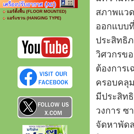
สภาพแวดล
แอร์ตั้งพื้น (FLOOR MOUNTED)
แอร์แขวน (HANGING TYPE)
ออกแบบที
ประสิทธิภ
วิศวกรขอ
ต้องการเ
ครอบคลุม
มีประสิท
วงการ ซาป
จัดหาพัด