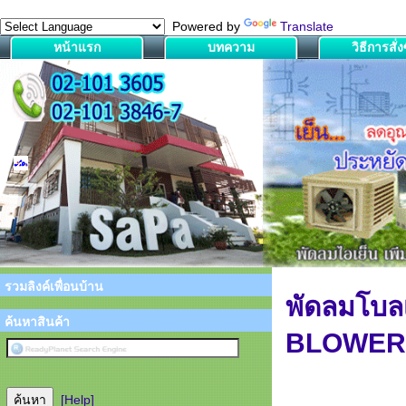
Powered by
Translate
หน้าแรก
บทความ
วิธีการสั่งซ
รวมลิงค์เพื่อนบ้าน
พัดลมโบล
ค้นหาสินค้า
BLOWER
[Help]