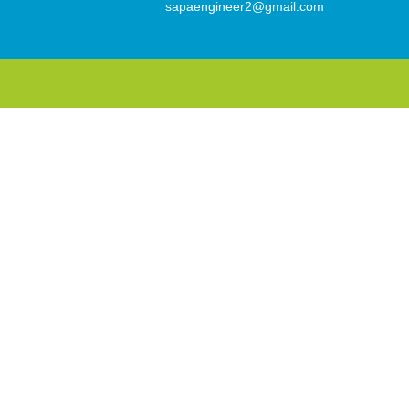
sapaengineer2@gmail.com