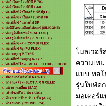
ท่อผ้าใบเคลือบพีวีซี F-701
ท่อผ้าใบเคลือบพีวีซี F-601
ท่อเฟล็กซ์ผ้าใบเคลือบพีวีซี(FB)
ท่อเฟล็กซ์ผ้าใบเคลือบพีวีซี FR
ท่อเฟล็กซ์กันลามไฟ DF
ท่อซิลิโคนเคลือบไฟเบอร์ (SILICONE)
ท่ออลูมิเนียมฟอล์ย (AL.FOIL)
ท่ออลูมิเนียมแข็ง (VENT FLEX.)
ท่อเฟล็กซ์ผสม (COMBI FLEX)
ท่อเฟล็กซ์พียู (PU FLEX)
โบลเวอร์
ท่อกระดูกงู P-TYPE
ท่อเฟล็กซ์กระดูกงู A-TYPE
ความเหมา
ท่อเฟล็กซ์โลหะ METAL FLEXIBLE HOSE
แบบเทอโบ
ช่องลมกลับเปิดได้ RAG-1B
หัวจ่ายสล๊อท (SLOT AIR GRILLE)
รุ่นใบพั
หน้ากากเหลี่ยม (SAG)
เป่าข้างปรับ 2 ชั้น (ADG)
มอเตอร์แบ
หัวจ่ายเป่าข้างปรับ 1 ชั้น (ASG)
หัวจ่ายกลม (ROUND : CA)