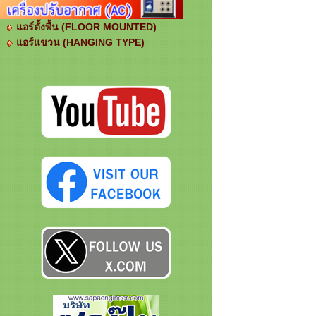
แอร์ตั้งพื้น (FLOOR MOUNTED)
แอร์แขวน (HANGING TYPE)