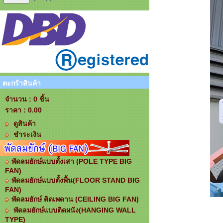
ตะกร้าสินค้า
จำนวน : 0 ชิ้น
ราคา :
0.00
ดูสินค้า
ชำระเงิน
พัดลมยักษ์แบบตั้งเสา (POLE TYPE BIG
FAN)
พัดลมยักษ์แบบตั้งพื้น(FLOOR STAND BIG
FAN)
พัดลมยักษ์ ติดเพดาน (CEILING BIG FAN)
พัดลมยักษ์แบบติดผนัง(HANGING WALL
TYPE)