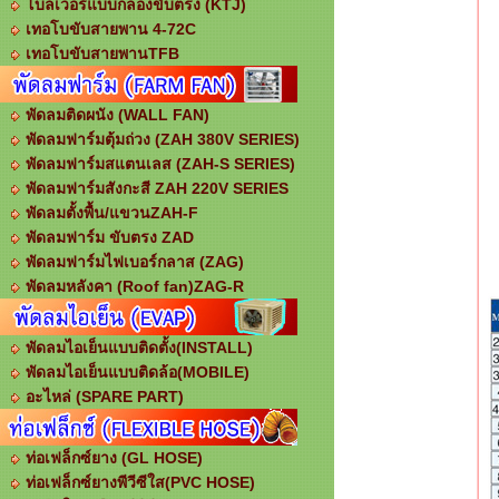
โบลเวอร์แบบกล่องขับตรง (KTJ)
เทอโบขับสายพาน 4-72C
เทอโบขับสายพานTFB
พัดลมติดผนัง (WALL FAN)
พัดลมฟาร์มตุ้มถ่วง (ZAH 380V SERIES)
พัดลมฟาร์มสแตนเลส (ZAH-S SERIES)
พัดลมฟาร์มสังกะสี ZAH 220V SERIES
พัดลมตั้งพื้น/แขวนZAH-F
พัดลมฟาร์ม ขับตรง ZAD
พัดลมฟาร์มไฟเบอร์กลาส (ZAG)
พัดลมหลังคา (Roof fan)ZAG-R
พัดลมไอเย็นแบบติดตั้ง(INSTALL)
พัดลมไอเย็นแบบติดล้อ(MOBILE)
อะไหล่ (SPARE PART)
ท่อเฟล็กซ์ยาง (GL HOSE)
ท่อเฟล็กซ์ยางพีวีซีใส(PVC HOSE)