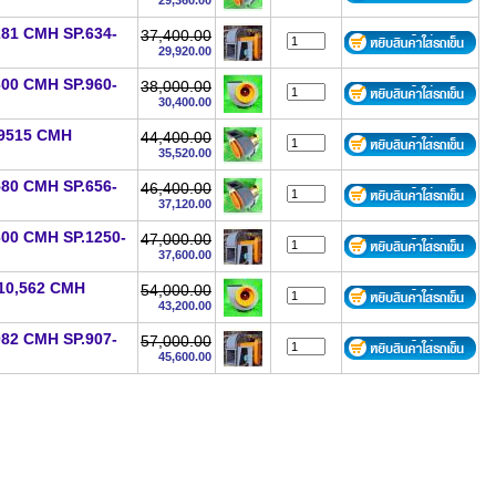
29,360.00
81 CMH SP.634-
37,400.00
29,920.00
00 CMH SP.960-
38,000.00
30,400.00
-9515 CMH
44,400.00
35,520.00
80 CMH SP.656-
46,400.00
37,120.00
00 CMH SP.1250-
47,000.00
37,600.00
-10,562 CMH
54,000.00
43,200.00
82 CMH SP.907-
57,000.00
45,600.00