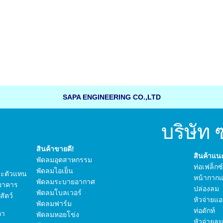
SAPA ENGINEERING CO.,LTD
บริษัท ซาป
สินค้าขายดี!
สินค้าแ
พัดลมอุตสาหกรรม
ท่อเฟล็กซ
พัดลมไอเย็น
 และตัวแทน
หน้ากากแ
พัดลมระบายอากาศ
อาคาร
ปล่องลม
พัดลมโบลเวอร์
ัตว์
หัวจ่ายแอ
พัดลมฟาร์ม
ท่อดักท์
กา
พัดลมหอยโข่ง
หัวจ่ายลม