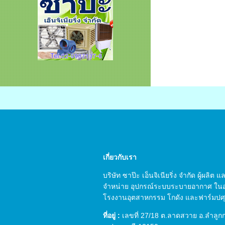
เกี่ยวกับเรา
บริษัท ซาป๊ะ เอ็นจิเนียริ่ง จำกัด ผู้ผลิต
จำหน่าย อุปกรณ์ระบบระบายอากาศ ใน
โรงงานอุตสาหกรรม โกดัง และฟาร์มปศุส
ที่อยู่ :
เลขที่ 27/18 ต.ลาดสวาย อ.ลำลูก