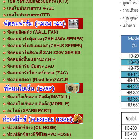
โบลเวอร์แบบกล่องขับตรง (KTJ)
เทอโบขับสายพาน 4-72C
เทอโบขับสายพานTFB
พัดลมติดผนัง (WALL FAN)
พัดลมฟาร์มตุ้มถ่วง (ZAH 380V SERIES)
พัดลมฟาร์มสแตนเลส (ZAH-S SERIES)
พัดลมฟาร์มสังกะสี ZAH 220V SERIES
พัดลมตั้งพื้น/แขวนZAH-F
พัดลมฟาร์ม ขับตรง ZAD
พัดลมฟาร์มไฟเบอร์กลาส (ZAG)
พัดลมหลังคา (Roof fan)ZAG-R
พัดลมไอเย็นแบบติดตั้ง(INSTALL)
พัดลมไอเย็นแบบติดล้อ(MOBILE)
อะไหล่ (SPARE PART)
ท่อเฟล็กซ์ยาง (GL HOSE)
ท่อเฟล็กซ์ยางพีวีซีใส(PVC HOSE)