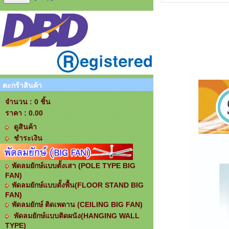
ตะกร้าสินค้า
จำนวน : 0 ชิ้น
ราคา :
0.00
ดูสินค้า
ชำระเงิน
พัดลมยักษ์แบบตั้งเสา (POLE TYPE BIG
FAN)
พัดลมยักษ์แบบตั้งพื้น(FLOOR STAND BIG
FAN)
พัดลมยักษ์ ติดเพดาน (CEILING BIG FAN)
พัดลมยักษ์แบบติดผนัง(HANGING WALL
TYPE)