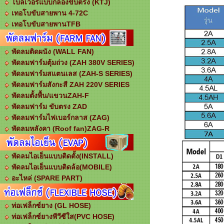
โบลเวอร์แบบกล่องขับตรง (KTJ)
เทอโบขับสายพาน 4-72C
เทอโบขับสายพานTFB
พัดลมติดผนัง (WALL FAN)
พัดลมฟาร์มตุ้มถ่วง (ZAH 380V SERIES)
พัดลมฟาร์มสแตนเลส (ZAH-S SERIES)
พัดลมฟาร์มสังกะสี ZAH 220V SERIES
พัดลมตั้งพื้น/แขวนZAH-F
พัดลมฟาร์ม ขับตรง ZAD
พัดลมฟาร์มไฟเบอร์กลาส (ZAG)
พัดลมหลังคา (Roof fan)ZAG-R
พัดลมไอเย็นแบบติดตั้ง(INSTALL)
พัดลมไอเย็นแบบติดล้อ(MOBILE)
อะไหล่ (SPARE PART)
ท่อเฟล็กซ์ยาง (GL HOSE)
ท่อเฟล็กซ์ยางพีวีซีใส(PVC HOSE)