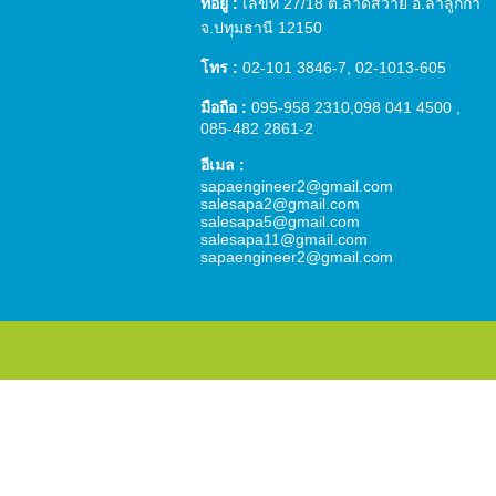
ที่อยู่ :
เลขที่ 27/18 ต.ลาดสวาย อ.ลำลูกกา
จ.ปทุมธานี 12150
โทร :
02-101 3846-7
,
02-1013-605
มือถือ :
095-958 2310
,
098 041 4500
,
085-482 2861
-2
อีเมล :
sapaengineer2@gmail.com
salesapa2@gmail.com
salesapa5@gmail.com
salesapa11@gmail.com
sapaengineer2@gmail.com