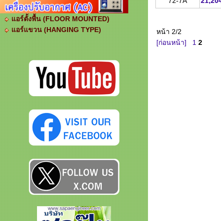
72-7A
21,20
แอร์ตั้งพื้น (FLOOR MOUNTED)
แอร์แขวน (HANGING TYPE)
หน้า 2/2
[ก่อนหน้า]
1
2