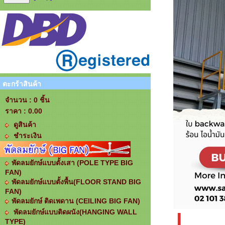
ตะกร้าสินค้า
จำนวน : 0 ชิ้น
ราคา :
0.00
ดูสินค้า
ชำระเงิน
พัดลมยักษ์แบบตั้งเสา (POLE TYPE BIG
FAN)
พัดลมยักษ์แบบตั้งพื้น(FLOOR STAND BIG
FAN)
พัดลมยักษ์ ติดเพดาน (CEILING BIG FAN)
พัดลมยักษ์แบบติดผนัง(HANGING WALL
TYPE)