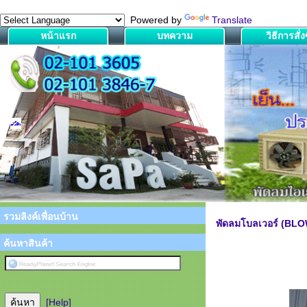
Powered by
Translate
หน้าแรก
บทความ
วิธีการสั่งซ
รวมลิงค์เพื่อนบ้าน
พัดลมโบลเวอร์ (BL
ค้นหาสินค้า
[Help]