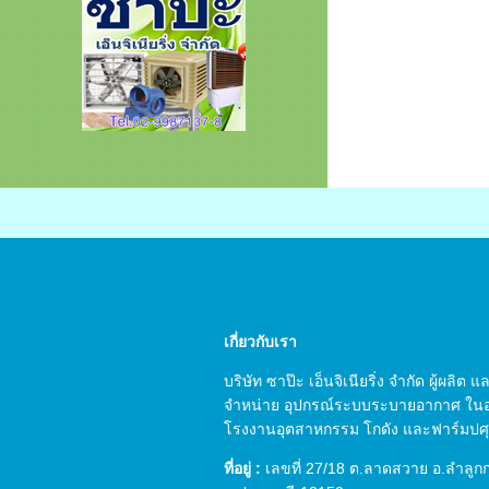
เกี่ยวกับเรา
บริษัท ซาป๊ะ เอ็นจิเนียริ่ง จำกัด ผู้ผลิต
จำหน่าย อุปกรณ์ระบบระบายอากาศ ใน
โรงงานอุตสาหกรรม โกดัง และฟาร์มปศุส
ที่อยู่ :
เลขที่ 27/18 ต.ลาดสวาย อ.ลำลูก