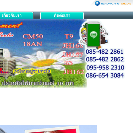
เกี่ยวกับเรา
ติดต่อเรา