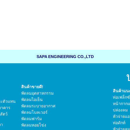
SAPA ENGINEERING CO.,LTD
บริษ
สินค้าขายดี!
สินค้าแ
พัดลมอุตสาหกรรม
ท่อเฟล็กซ
พัดลมไอเย็น
 และตัวแทน
หน้ากากแ
พัดลมระบายอากาศ
อาคาร
ปล่องลม
พัดลมโบลเวอร์
ัตว์
หัวจ่ายแอ
พัดลมฟาร์ม
ท่อดักท์
กา
พัดลมหอยโข่ง
หัวจ่ายลม