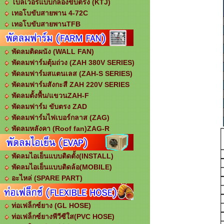
โบลเวอร์แบบกล่องขับตรง (KTJ)
เทอโบขับสายพาน 4-72C
เทอโบขับสายพานTFB
พัดลมติดผนัง (WALL FAN)
พัดลมฟาร์มตุ้มถ่วง (ZAH 380V SERIES)
พัดลมฟาร์มสแตนเลส (ZAH-S SERIES)
พัดลมฟาร์มสังกะสี ZAH 220V SERIES
พัดลมตั้งพื้น/แขวนZAH-F
พัดลมฟาร์ม ขับตรง ZAD
พัดลมฟาร์มไฟเบอร์กลาส (ZAG)
พัดลมหลังคา (Roof fan)ZAG-R
พัดลมไอเย็นแบบติดตั้ง(INSTALL)
พัดลมไอเย็นแบบติดล้อ(MOBILE)
อะไหล่ (SPARE PART)
ท่อเฟล็กซ์ยาง (GL HOSE)
ท่อเฟล็กซ์ยางพีวีซีใส(PVC HOSE)