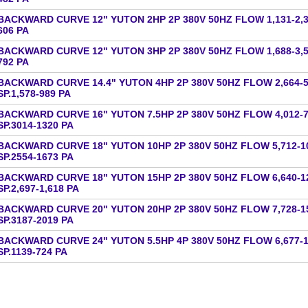
BACKWARD CURVE 12" YUTON 2HP 2P 380V 50HZ FLOW 1,131-2,3
606 PA
BACKWARD CURVE 12" YUTON 3HP 2P 380V 50HZ FLOW 1,688-3,5
792 PA
BACKWARD CURVE 14.4" YUTON 4HP 2P 380V 50HZ FLOW 2,664-
SP.1,578-989 PA
BACKWARD CURVE 16" YUTON 7.5HP 2P 380V 50HZ FLOW 4,012-
SP.3014-1320 PA
BACKWARD CURVE 18" YUTON 10HP 2P 380V 50HZ FLOW 5,712-1
SP.2554-1673 PA
BACKWARD CURVE 18" YUTON 15HP 2P 380V 50HZ FLOW 6,640-1
SP.2,697-1,618 PA
BACKWARD CURVE 20" YUTON 20HP 2P 380V 50HZ FLOW 7,728-1
SP.3187-2019 PA
BACKWARD CURVE 24" YUTON 5.5HP 4P 380V 50HZ FLOW 6,677-
SP.1139-724 PA