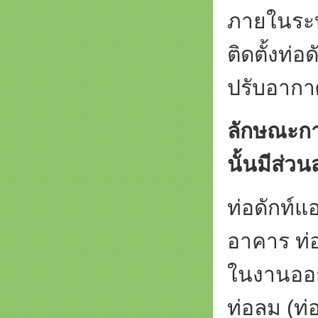
ภายในระบ
ติดตั้งท่อ
ปรับอากา
ลักษณะการใ
นั้นมีส่
ท่อดักท์แ
อาคาร ท่
ในงานออ
ท่อลม (ท่