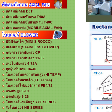
พัดลมถังกลม DJT
พัดลมถังกลมขับตรง T40A
พัดลมถังกลมขับสายพาน T40C
พัดลมและท่อ (MOBILE AXIAL FAN)
มินิซีร๊อคโค (MINI SIROCCO)
สเตนเลส (STAINLESS BLOWER)
กรงกระรอกขับตรง CF
กรงกระรอกขับตรง 11-62
เทอโบขับตรง 4-72A
ดูดฝุ่นขับตรง C6-46
โบลเวอร์ทนความร้อนสูง (HI TEMP)
โบลเวอร์พลาสติก (FD series)
โบลเวอร์ไฟเบอร์กลาส FB4/72
แรงดันสูง 9-19
แรงดันสูง 9-26
โบลเวอร์แรงดันสูง YYF SERIES
ริงโบลเวอร์ HB SERIES