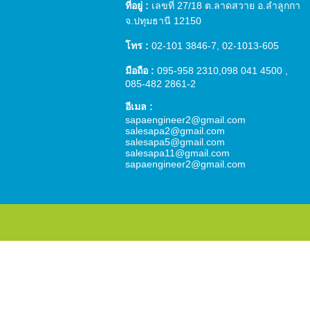
ที่อยู่ :
เลขที่ 27/18 ต.ลาดสวาย อ.ลำลูกกา
จ.ปทุมธานี 12150
โทร :
02-101 3846-7
,
02-1013-605
มือถือ :
095-958 2310
,
098 041 4500
,
085-482 2861
-2
อีเมล :
sapaengineer2@gmail.com
salesapa2@gmail.com
salesapa5@gmail.com
salesapa11@gmail.com
sapaengineer2@gmail.com