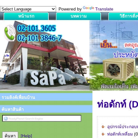
Powered by
Translate
หน้าแรก
บทความ
วิธีการสั่งซ
รวมลิงค์เพื่อนบ้าน
ท่อดักท์ 
ค้นหาสินค้า
อุปกรณ์ประกอบท่
ท่อดักท์เหลี่ยม
(0
[Help]