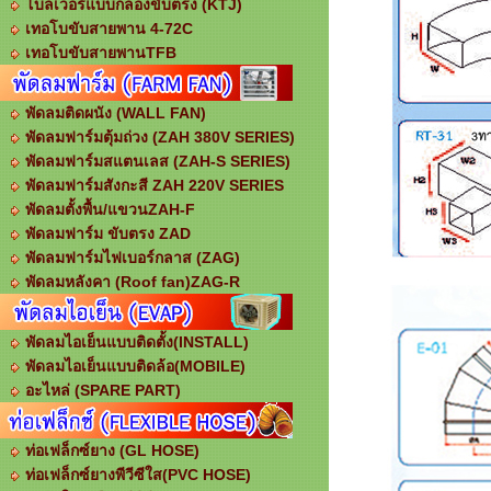
โบลเวอร์แบบกล่องขับตรง (KTJ)
เทอโบขับสายพาน 4-72C
เทอโบขับสายพานTFB
พัดลมติดผนัง (WALL FAN)
พัดลมฟาร์มตุ้มถ่วง (ZAH 380V SERIES)
พัดลมฟาร์มสแตนเลส (ZAH-S SERIES)
พัดลมฟาร์มสังกะสี ZAH 220V SERIES
พัดลมตั้งพื้น/แขวนZAH-F
พัดลมฟาร์ม ขับตรง ZAD
พัดลมฟาร์มไฟเบอร์กลาส (ZAG)
พัดลมหลังคา (Roof fan)ZAG-R
พัดลมไอเย็นแบบติดตั้ง(INSTALL)
พัดลมไอเย็นแบบติดล้อ(MOBILE)
อะไหล่ (SPARE PART)
ท่อเฟล็กซ์ยาง (GL HOSE)
ท่อเฟล็กซ์ยางพีวีซีใส(PVC HOSE)