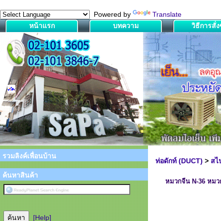
Powered by
Translate
หน้าแรก
บทความ
วิธีการสั่งซ
รวมลิงค์เพื่อนบ้าน
ท่อดักท์ (DUCT)
>
สไ
ค้นหาสินค้า
หมวกจีน N-36 หมวก
[Help]