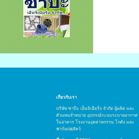
เกี่ยวกับเรา
บริษัท ซาป๊ะ เอ็นจิเนียริ่ง จำกัด ผู้ผลิต และ
ตัวแทนจำหน่าย อุปกรณ์ระบบระบายอากาศ
ในอาคาร โรงงานอุตสาหกรรม โกดัง และ
ฟาร์มปศุสัตว์