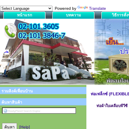
Powered by
Translate
หน้าแรก
บทความ
วิธีการสั่งซ
รวมลิงค์เพื่อนบ้าน
ท่อเฟล็กซ์ (FLEXIB
ค้นหาสินค้า
ท่อผ้าใบเคลือบพีวี
[Help]