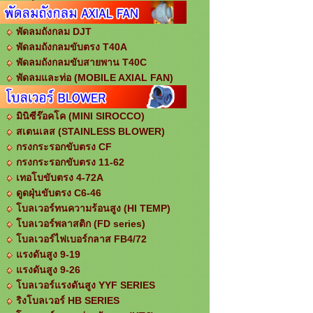
พัดลมถังกลม DJT
พัดลมถังกลมขับตรง T40A
พัดลมถังกลมขับสายพาน T40C
พัดลมและท่อ (MOBILE AXIAL FAN)
มินิซีร๊อคโค (MINI SIROCCO)
สเตนเลส (STAINLESS BLOWER)
กรงกระรอกขับตรง CF
กรงกระรอกขับตรง 11-62
เทอโบขับตรง 4-72A
ดูดฝุ่นขับตรง C6-46
โบลเวอร์ทนความร้อนสูง (HI TEMP)
โบลเวอร์พลาสติก (FD series)
โบลเวอร์ไฟเบอร์กลาส FB4/72
แรงดันสูง 9-19
แรงดันสูง 9-26
โบลเวอร์แรงดันสูง YYF SERIES
ริงโบลเวอร์ HB SERIES