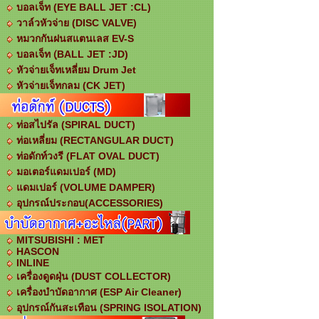
บอลเจ็ท (EYE BALL JET :CL)
วาล์วหัวจ่าย (DISC VALVE)
หมวกกันฝนสแตนเลส EV-S
บอลเจ็ท (ฺBALL JET :JD)
หัวจ่ายเจ็ทเหลี่ยม Drum Jet
หัวจ่ายเจ็ทกลม (CK JET)
ท่อสไปรัล (SPIRAL DUCT)
ท่อเหลี่ยม (RECTANGULAR DUCT)
ท่อดักท์วงรี (FLAT OVAL DUCT)
มอเตอร์แดมเปอร์ (MD)
แดมเปอร์ (VOLUME DAMPER)
อุปกรณ์ประกอบ(ACCESSORIES)
MITSUBISHI : MET
HASCON
INLINE
เครื่องดูดฝุ่น (DUST COLLECTOR)
เครื่องบำบัดอากาศ (ESP Air Cleaner)
อุปกรณ์กันสะเทือน (SPRING ISOLATION)