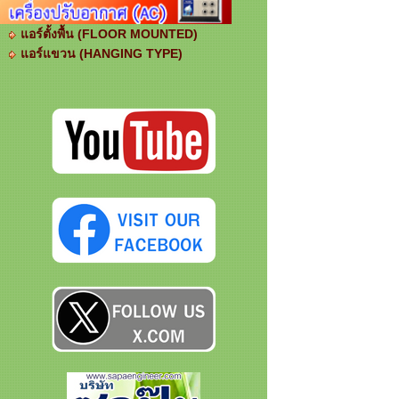
แอร์ตั้งพื้น (FLOOR MOUNTED)
แอร์แขวน (HANGING TYPE)