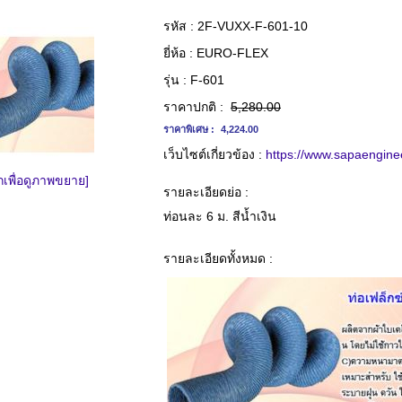
รหัส :
2F-VUXX-F-601-10
ยี่ห้อ :
EURO-FLEX
รุ่น :
F-601
ราคาปกติ :
5,280.00
ราคาพิเศษ :
4,224.00
เว็บไซต์เกี่ยวข้อง :
https://www.sapaengine
กเพื่อดูภาพขยาย]
รายละเอียดย่อ :
ท่อนละ 6 ม. สีน้ำเงิน
รายละเอียดทั้งหมด :