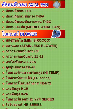
พัดลมถังกลม DJT
พัดลมถังกลมขับตรง T40A
พัดลมถังกลมขับสายพาน T40C
พัดลมและท่อ (MOBILE AXIAL FAN)
มินิซีร๊อคโค (MINI SIROCCO)
สเตนเลส (STAINLESS BLOWER)
กรงกระรอกขับตรง CF
กรงกระรอกขับตรง 11-62
เทอโบขับตรง 4-72A
ดูดฝุ่นขับตรง C6-46
โบลเวอร์ทนความร้อนสูง (HI TEMP)
โบลเวอร์พลาสติก (FD series)
โบลเวอร์ไฟเบอร์กลาส FB4/72
แรงดันสูง 9-19
แรงดันสูง 9-26
โบลเวอร์แรงดันสูง YYF SERIES
ริงโบลเวอร์ HB SERIES