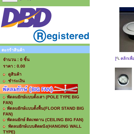
ตะกร้าสินค้า
[
คลิกเพื
จำนวน : 0 ชิ้น
ราคา :
0.00
ดูสินค้า
ชำระเงิน
พัดลมยักษ์แบบตั้งเสา (POLE TYPE BIG
FAN)
พัดลมยักษ์แบบตั้งพื้น(FLOOR STAND BIG
FAN)
พัดลมยักษ์ ติดเพดาน (CEILING BIG FAN)
พัดลมยักษ์แบบติดผนัง(HANGING WALL
TYPE)