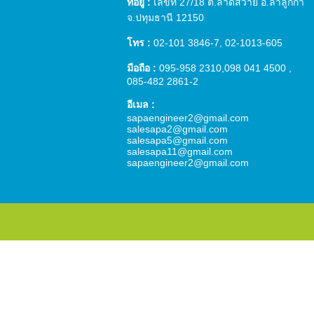
ที่อยู่ :
เลขที่ 27/18 ต.ลาดสวาย อ.ลำลูกกา
จ.ปทุมธานี 12150
โทร :
02-101 3846-7
,
02-1013-605
มือถือ :
095-958 2310
,
098 041 4500
,
085-482 2861
-2
อีเมล :
sapaengineer2@gmail.com
salesapa2@gmail.com
salesapa5@gmail.com
salesapa11@gmail.com
sapaengineer2@gmail.com