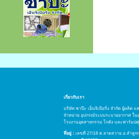
เกี่ยวกับเรา
บริษัท ซาป๊ะ เอ็นจิเนียริ่ง จำกัด ผู้ผลิต
จำหน่าย อุปกรณ์ระบบระบายอากาศ ใน
โรงงานอุตสาหกรรม โกดัง และฟาร์มปศุส
ที่อยู่ :
เลขที่ 27/18 ต.ลาดสวาย อ.ลำลูก