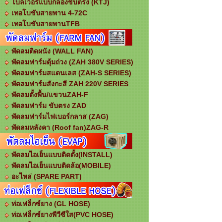
โบลเวอร์แบบกล่องขับตรง (KTJ)
เทอโบขับสายพาน 4-72C
เทอโบขับสายพานTFB
พัดลมติดผนัง (WALL FAN)
พัดลมฟาร์มตุ้มถ่วง (ZAH 380V SERIES)
พัดลมฟาร์มสแตนเลส (ZAH-S SERIES)
พัดลมฟาร์มสังกะสี ZAH 220V SERIES
พัดลมตั้งพื้น/แขวนZAH-F
พัดลมฟาร์ม ขับตรง ZAD
พัดลมฟาร์มไฟเบอร์กลาส (ZAG)
พัดลมหลังคา (Roof fan)ZAG-R
พัดลมไอเย็นแบบติดตั้ง(INSTALL)
พัดลมไอเย็นแบบติดล้อ(MOBILE)
อะไหล่ (SPARE PART)
ท่อเฟล็กซ์ยาง (GL HOSE)
ท่อเฟล็กซ์ยางพีวีซีใส(PVC HOSE)