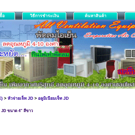
ื้อ
วิธีการชำระเงิน
ค้นหาสินค้า
E)
>
หัวจ่ายเจ็ท JD
>
อลูมิเนียมเจ็ท JD
et JD ขนาด 4" สีขาว