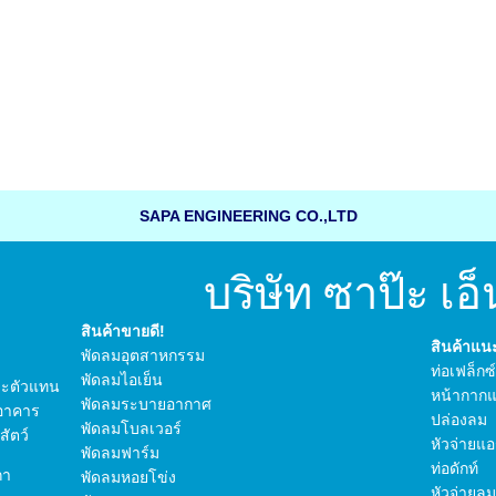
SAPA ENGINEERING CO.,LTD
บริษัท ซาป๊ะ เอ็น
สินค้าขายดี!
สินค้าแ
พัดลมอุตสาหกรรม
ท่อเฟล็กซ
พัดลมไอเย็น
 และตัวแทน
หน้ากากแ
พัดลมระบายอากาศ
อาคาร
ปล่องลม
พัดลมโบลเวอร์
ัตว์
หัวจ่ายแอ
พัดลมฟาร์ม
ท่อดักท์
กา
พัดลมหอยโข่ง
หัวจ่ายลม