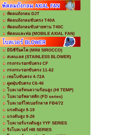
พัดลมถังกลม DJT
พัดลมถังกลมขับตรง T40A
พัดลมถังกลมขับสายพาน T40C
พัดลมและท่อ (MOBILE AXIAL FAN)
มินิซีร๊อคโค (MINI SIROCCO)
สเตนเลส (STAINLESS BLOWER)
กรงกระรอกขับตรง CF
กรงกระรอกขับตรง 11-62
เทอโบขับตรง 4-72A
ดูดฝุ่นขับตรง C6-46
โบลเวอร์ทนความร้อนสูง (HI TEMP)
โบลเวอร์พลาสติก (FD series)
โบลเวอร์ไฟเบอร์กลาส FB4/72
แรงดันสูง 9-19
แรงดันสูง 9-26
โบลเวอร์แรงดันสูง YYF SERIES
ริงโบลเวอร์ HB SERIES