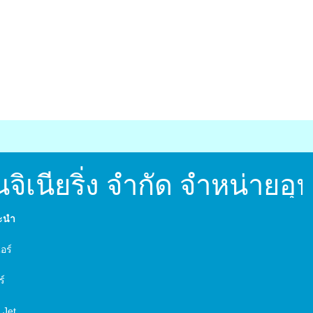
จิเนียริ่ง จำกัด จำหน่ายอ
นะนำ
์
อร์
ร์
 Jet