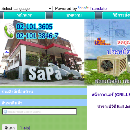
Powered by
Translate
หน้าแรก
บทความ
วิธีการสั่งซ
รวมลิงค์เพื่อนบ้าน
หน้ากากแอร์ (GRILL
ค้นหาสินค้า
หัวจ่ายพีวีซี Ball
[Help]