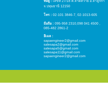
ที่อยู่ :
เลขที่ 27/18 ต.ลาดสวาย อ.ลำลูกกา
จ.ปทุมธานี 12150
โทร :
02-101 3846-7
,
02-1013-605
มือถือ :
095-958 2310
,
098 041 4500
,
085-482 2861
-2
อีเมล :
sapaengineer2@gmail.com
salesapa2@gmail.com
salesapa5@gmail.com
salesapa11@gmail.com
sapaengineer2@gmail.com