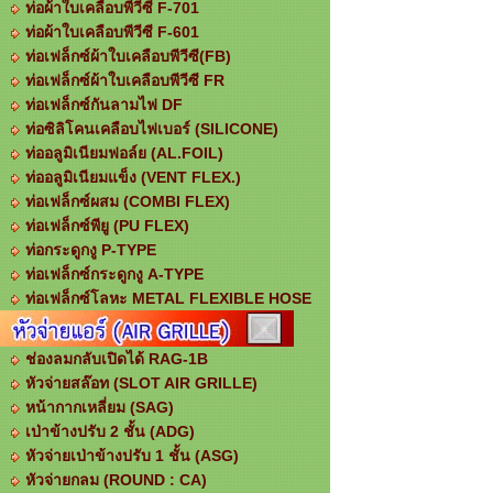
ท่อผ้าใบเคลือบพีวีซี F-701
ท่อผ้าใบเคลือบพีวีซี F-601
ท่อเฟล็กซ์ผ้าใบเคลือบพีวีซี(FB)
ท่อเฟล็กซ์ผ้าใบเคลือบพีวีซี FR
ท่อเฟล็กซ์กันลามไฟ DF
ท่อซิลิโคนเคลือบไฟเบอร์ (SILICONE)
ท่ออลูมิเนียมฟอล์ย (AL.FOIL)
ท่ออลูมิเนียมแข็ง (VENT FLEX.)
ท่อเฟล็กซ์ผสม (COMBI FLEX)
ท่อเฟล็กซ์พียู (PU FLEX)
ท่อกระดูกงู P-TYPE
ท่อเฟล็กซ์กระดูกงู A-TYPE
ท่อเฟล็กซ์โลหะ METAL FLEXIBLE HOSE
ช่องลมกลับเปิดได้ RAG-1B
หัวจ่ายสล๊อท (SLOT AIR GRILLE)
หน้ากากเหลี่ยม (SAG)
เป่าข้างปรับ 2 ชั้น (ADG)
หัวจ่ายเป่าข้างปรับ 1 ชั้น (ASG)
หัวจ่ายกลม (ROUND : CA)