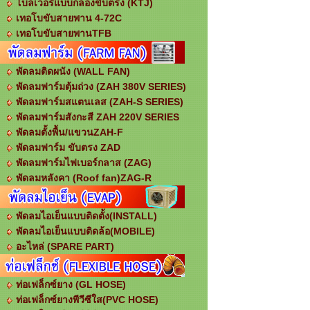
โบลเวอร์แบบกล่องขับตรง (KTJ)
เทอโบขับสายพาน 4-72C
เทอโบขับสายพานTFB
พัดลมติดผนัง (WALL FAN)
พัดลมฟาร์มตุ้มถ่วง (ZAH 380V SERIES)
พัดลมฟาร์มสแตนเลส (ZAH-S SERIES)
พัดลมฟาร์มสังกะสี ZAH 220V SERIES
พัดลมตั้งพื้น/แขวนZAH-F
พัดลมฟาร์ม ขับตรง ZAD
พัดลมฟาร์มไฟเบอร์กลาส (ZAG)
พัดลมหลังคา (Roof fan)ZAG-R
พัดลมไอเย็นแบบติดตั้ง(INSTALL)
พัดลมไอเย็นแบบติดล้อ(MOBILE)
อะไหล่ (SPARE PART)
ท่อเฟล็กซ์ยาง (GL HOSE)
ท่อเฟล็กซ์ยางพีวีซีใส(PVC HOSE)