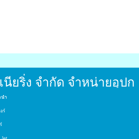
เนียริ่ง จำกัด จำหน่ายอุป
นะนำ
์
อร์
ร์
 Jet