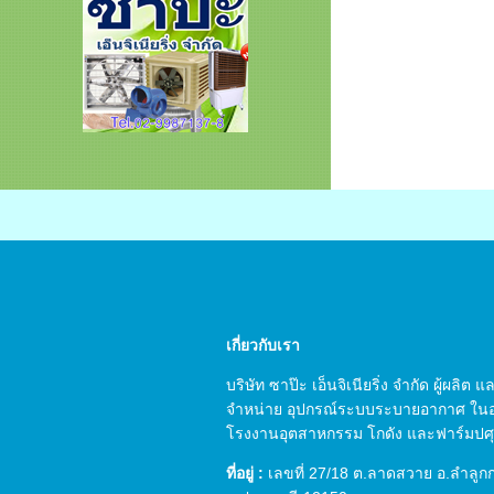
เกี่ยวกับเรา
บริษัท ซาป๊ะ เอ็นจิเนียริ่ง จำกัด ผู้ผลิต
จำหน่าย อุปกรณ์ระบบระบายอากาศ ใน
โรงงานอุตสาหกรรม โกดัง และฟาร์มปศุส
ที่อยู่ :
เลขที่ 27/18 ต.ลาดสวาย อ.ลำลูก