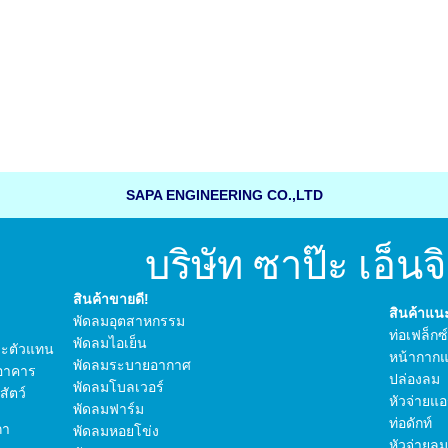
SAPA ENGINEERING CO.,LTD
บริษัท ซาป๊ะ เอ็นจิ
สินค้าขายดี!
สินค้าแ
พัดลมอุตสาหกรรม
ท่อเฟล็กซ
พัดลมไอเย็น
 และตัวแทน
หน้ากากแ
พัดลมระบายอากาศ
อาคาร
ปล่องลม
พัดลมโบลเวอร์
ัตว์
หัวจ่ายแอ
พัดลมฟาร์ม
ท่อดักท์
กา
พัดลมหอยโข่ง
หัวจ่ายลม