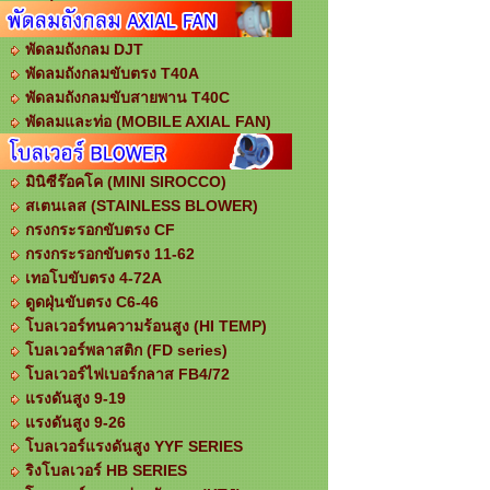
พัดลมถังกลม DJT
พัดลมถังกลมขับตรง T40A
พัดลมถังกลมขับสายพาน T40C
พัดลมและท่อ (MOBILE AXIAL FAN)
มินิซีร๊อคโค (MINI SIROCCO)
สเตนเลส (STAINLESS BLOWER)
กรงกระรอกขับตรง CF
กรงกระรอกขับตรง 11-62
เทอโบขับตรง 4-72A
ดูดฝุ่นขับตรง C6-46
โบลเวอร์ทนความร้อนสูง (HI TEMP)
โบลเวอร์พลาสติก (FD series)
โบลเวอร์ไฟเบอร์กลาส FB4/72
แรงดันสูง 9-19
แรงดันสูง 9-26
โบลเวอร์แรงดันสูง YYF SERIES
ริงโบลเวอร์ HB SERIES