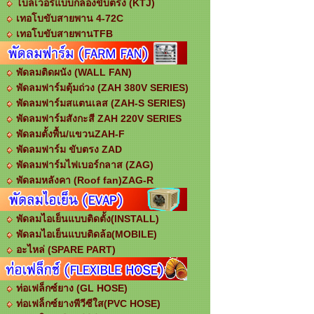
โบลเวอร์แบบกล่องขับตรง (KTJ)
เทอโบขับสายพาน 4-72C
เทอโบขับสายพานTFB
พัดลมติดผนัง (WALL FAN)
พัดลมฟาร์มตุ้มถ่วง (ZAH 380V SERIES)
พัดลมฟาร์มสแตนเลส (ZAH-S SERIES)
พัดลมฟาร์มสังกะสี ZAH 220V SERIES
พัดลมตั้งพื้น/แขวนZAH-F
พัดลมฟาร์ม ขับตรง ZAD
พัดลมฟาร์มไฟเบอร์กลาส (ZAG)
พัดลมหลังคา (Roof fan)ZAG-R
พัดลมไอเย็นแบบติดตั้ง(INSTALL)
พัดลมไอเย็นแบบติดล้อ(MOBILE)
อะไหล่ (SPARE PART)
ท่อเฟล็กซ์ยาง (GL HOSE)
ท่อเฟล็กซ์ยางพีวีซีใส(PVC HOSE)