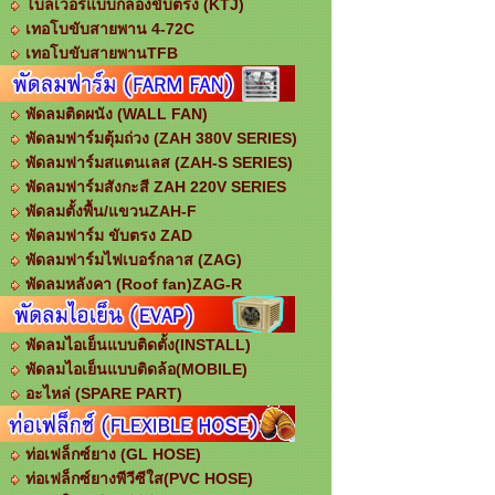
โบลเวอร์แบบกล่องขับตรง (KTJ)
เทอโบขับสายพาน 4-72C
เทอโบขับสายพานTFB
พัดลมติดผนัง (WALL FAN)
พัดลมฟาร์มตุ้มถ่วง (ZAH 380V SERIES)
พัดลมฟาร์มสแตนเลส (ZAH-S SERIES)
พัดลมฟาร์มสังกะสี ZAH 220V SERIES
พัดลมตั้งพื้น/แขวนZAH-F
พัดลมฟาร์ม ขับตรง ZAD
พัดลมฟาร์มไฟเบอร์กลาส (ZAG)
พัดลมหลังคา (Roof fan)ZAG-R
พัดลมไอเย็นแบบติดตั้ง(INSTALL)
พัดลมไอเย็นแบบติดล้อ(MOBILE)
อะไหล่ (SPARE PART)
ท่อเฟล็กซ์ยาง (GL HOSE)
ท่อเฟล็กซ์ยางพีวีซีใส(PVC HOSE)