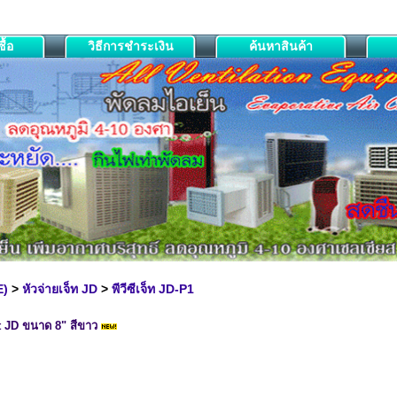
ื้อ
วิธีการชำระเงิน
ค้นหาสินค้า
E)
>
หัวจ่ายเจ็ท JD
>
พีวีซีเจ็ท JD-P1
Jet JD ขนาด 8" สีขาว