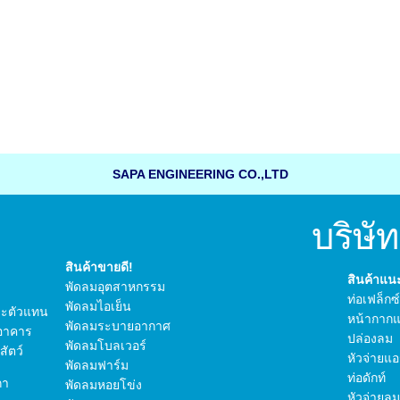
SAPA ENGINEERING CO.,LTD
บริษัท ซ
สินค้าขายดี!
สินค้าแ
พัดลมอุตสาหกรรม
ท่อเฟล็กซ
พัดลมไอเย็น
 และตัวแทน
หน้ากากแ
พัดลมระบายอากาศ
อาคาร
ปล่องลม
พัดลมโบลเวอร์
ัตว์
หัวจ่ายแอ
พัดลมฟาร์ม
ท่อดักท์
กา
พัดลมหอยโข่ง
หัวจ่ายลม