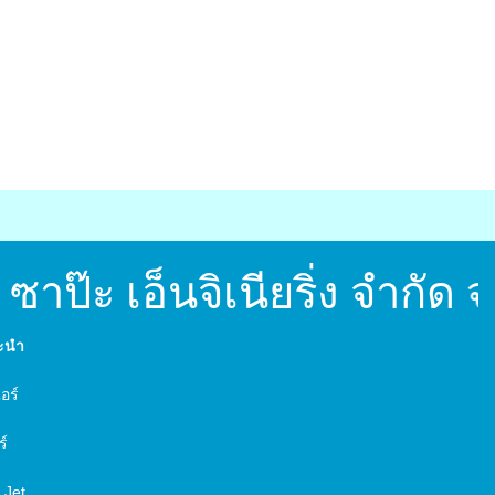
าป๊ะ เอ็นจิเนียริ่ง จำกั
นะนำ
์
อร์
ร์
 Jet