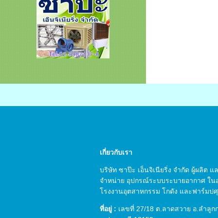
เกี่ยวกับเรา
บริษัท ซาป๊ะ เอ็นจิเนียริ่ง จำกัด ผู้ผลิต
จำหน่าย อุปกรณ์ระบบระบายอากาศ ใน
โรงงานอุตสาหกรรม โกดัง และฟาร์มปศุส
ที่อยู่ :
เลขที่ 27/18 ต.ลาดสวาย อ.ลำลูก