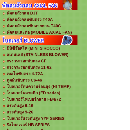
พัดลมถังกลม DJT
พัดลมถังกลมขับตรง T40A
พัดลมถังกลมขับสายพาน T40C
พัดลมและท่อ (MOBILE AXIAL FAN)
มินิซีร๊อคโค (MINI SIROCCO)
สเตนเลส (STAINLESS BLOWER)
กรงกระรอกขับตรง CF
กรงกระรอกขับตรง 11-62
เทอโบขับตรง 4-72A
ดูดฝุ่นขับตรง C6-46
โบลเวอร์ทนความร้อนสูง (HI TEMP)
โบลเวอร์พลาสติก (FD series)
โบลเวอร์ไฟเบอร์กลาส FB4/72
แรงดันสูง 9-19
แรงดันสูง 9-26
โบลเวอร์แรงดันสูง YYF SERIES
ริงโบลเวอร์ HB SERIES