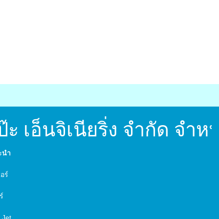
 เอ็นจิเนียริ่ง จำกัด จำ
นะนำ
์
อร์
ร์
 Jet