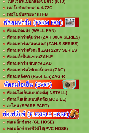
โบลเวอร์แบบกล่องขับตรง (KTJ)
เทอโบขับสายพาน 4-72C
เทอโบขับสายพานTFB
พัดลมติดผนัง (WALL FAN)
พัดลมฟาร์มตุ้มถ่วง (ZAH 380V SERIES)
พัดลมฟาร์มสแตนเลส (ZAH-S SERIES)
พัดลมฟาร์มสังกะสี ZAH 220V SERIES
พัดลมตั้งพื้น/แขวนZAH-F
พัดลมฟาร์ม ขับตรง ZAD
พัดลมฟาร์มไฟเบอร์กลาส (ZAG)
พัดลมหลังคา (Roof fan)ZAG-R
พัดลมไอเย็นแบบติดตั้ง(INSTALL)
พัดลมไอเย็นแบบติดล้อ(MOBILE)
อะไหล่ (SPARE PART)
ท่อเฟล็กซ์ยาง (GL HOSE)
ท่อเฟล็กซ์ยางพีวีซีใส(PVC HOSE)