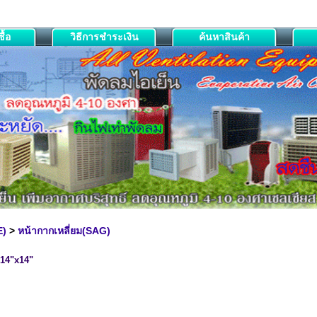
ื้อ
วิธีการชำระเงิน
ค้นหาสินค้า
E)
>
หน้ากากเหลี่ยม(SAG)
G-14"x14"