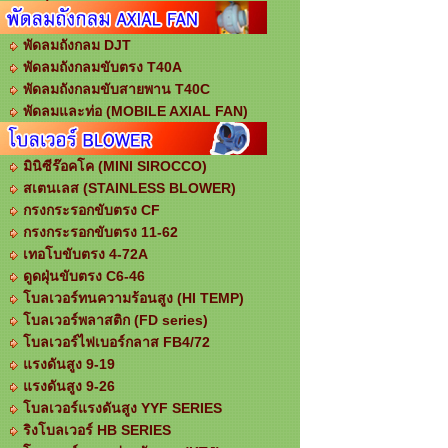
พัดลมถังกลม DJT
พัดลมถังกลมขับตรง T40A
พัดลมถังกลมขับสายพาน T40C
พัดลมและท่อ (MOBILE AXIAL FAN)
มินิซีร๊อคโค (MINI SIROCCO)
สเตนเลส (STAINLESS BLOWER)
กรงกระรอกขับตรง CF
กรงกระรอกขับตรง 11-62
เทอโบขับตรง 4-72A
ดูดฝุ่นขับตรง C6-46
โบลเวอร์ทนความร้อนสูง (HI TEMP)
โบลเวอร์พลาสติก (FD series)
โบลเวอร์ไฟเบอร์กลาส FB4/72
แรงดันสูง 9-19
แรงดันสูง 9-26
โบลเวอร์แรงดันสูง YYF SERIES
ริงโบลเวอร์ HB SERIES