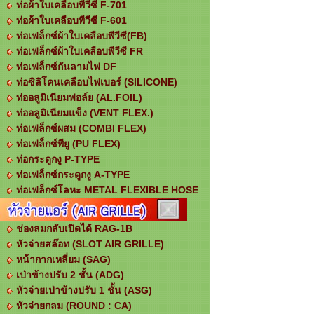
ท่อผ้าใบเคลือบพีวีซี F-701
ท่อผ้าใบเคลือบพีวีซี F-601
ท่อเฟล็กซ์ผ้าใบเคลือบพีวีซี(FB)
ท่อเฟล็กซ์ผ้าใบเคลือบพีวีซี FR
ท่อเฟล็กซ์กันลามไฟ DF
ท่อซิลิโคนเคลือบไฟเบอร์ (SILICONE)
ท่ออลูมิเนียมฟอล์ย (AL.FOIL)
ท่ออลูมิเนียมแข็ง (VENT FLEX.)
ท่อเฟล็กซ์ผสม (COMBI FLEX)
ท่อเฟล็กซ์พียู (PU FLEX)
ท่อกระดูกงู P-TYPE
ท่อเฟล็กซ์กระดูกงู A-TYPE
ท่อเฟล็กซ์โลหะ METAL FLEXIBLE HOSE
ช่องลมกลับเปิดได้ RAG-1B
หัวจ่ายสล๊อท (SLOT AIR GRILLE)
หน้ากากเหลี่ยม (SAG)
เป่าข้างปรับ 2 ชั้น (ADG)
หัวจ่ายเป่าข้างปรับ 1 ชั้น (ASG)
หัวจ่ายกลม (ROUND : CA)