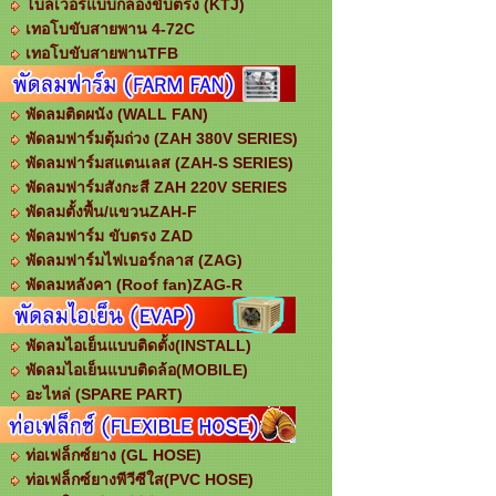
โบลเวอร์แบบกล่องขับตรง (KTJ)
เทอโบขับสายพาน 4-72C
เทอโบขับสายพานTFB
พัดลมติดผนัง (WALL FAN)
พัดลมฟาร์มตุ้มถ่วง (ZAH 380V SERIES)
พัดลมฟาร์มสแตนเลส (ZAH-S SERIES)
พัดลมฟาร์มสังกะสี ZAH 220V SERIES
พัดลมตั้งพื้น/แขวนZAH-F
พัดลมฟาร์ม ขับตรง ZAD
พัดลมฟาร์มไฟเบอร์กลาส (ZAG)
พัดลมหลังคา (Roof fan)ZAG-R
พัดลมไอเย็นแบบติดตั้ง(INSTALL)
พัดลมไอเย็นแบบติดล้อ(MOBILE)
อะไหล่ (SPARE PART)
ท่อเฟล็กซ์ยาง (GL HOSE)
ท่อเฟล็กซ์ยางพีวีซีใส(PVC HOSE)