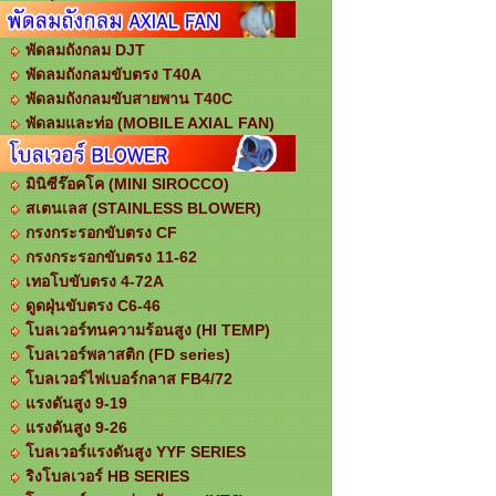
พัดลมถังกลม DJT
พัดลมถังกลมขับตรง T40A
พัดลมถังกลมขับสายพาน T40C
พัดลมและท่อ (MOBILE AXIAL FAN)
มินิซีร๊อคโค (MINI SIROCCO)
สเตนเลส (STAINLESS BLOWER)
กรงกระรอกขับตรง CF
กรงกระรอกขับตรง 11-62
เทอโบขับตรง 4-72A
ดูดฝุ่นขับตรง C6-46
โบลเวอร์ทนความร้อนสูง (HI TEMP)
โบลเวอร์พลาสติก (FD series)
โบลเวอร์ไฟเบอร์กลาส FB4/72
แรงดันสูง 9-19
แรงดันสูง 9-26
โบลเวอร์แรงดันสูง YYF SERIES
ริงโบลเวอร์ HB SERIES