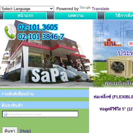
Powered by
Translate
หน้าแรก
บทความ
วิธีการสั่งซ
รวมลิงค์เพื่อนบ้าน
ท่อเฟล็กซ์ (FLEXIB
ค้นหาสินค้า
ท่อดูดพีวีซีใส 5" 
[Help]