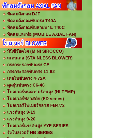
พัดลมถังกลม DJT
พัดลมถังกลมขับตรง T40A
พัดลมถังกลมขับสายพาน T40C
พัดลมและท่อ (MOBILE AXIAL FAN)
มินิซีร๊อคโค (MINI SIROCCO)
สเตนเลส (STAINLESS BLOWER)
กรงกระรอกขับตรง CF
กรงกระรอกขับตรง 11-62
เทอโบขับตรง 4-72A
ดูดฝุ่นขับตรง C6-46
โบลเวอร์ทนความร้อนสูง (HI TEMP)
โบลเวอร์พลาสติก (FD series)
โบลเวอร์ไฟเบอร์กลาส FB4/72
แรงดันสูง 9-19
แรงดันสูง 9-26
โบลเวอร์แรงดันสูง YYF SERIES
ริงโบลเวอร์ HB SERIES