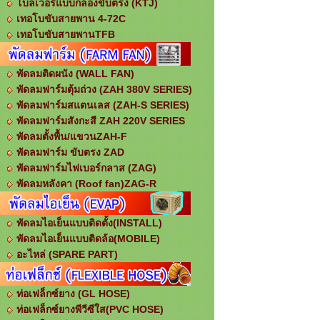
โบลเวอร์แบบกล่องขับตรง (KTJ)
เทอโบขับสายพาน 4-72C
เทอโบขับสายพานTFB
พัดลมติดผนัง (WALL FAN)
พัดลมฟาร์มตุ้มถ่วง (ZAH 380V SERIES)
พัดลมฟาร์มสแตนเลส (ZAH-S SERIES)
พัดลมฟาร์มสังกะสี ZAH 220V SERIES
พัดลมตั้งพื้น/แขวนZAH-F
พัดลมฟาร์ม ขับตรง ZAD
พัดลมฟาร์มไฟเบอร์กลาส (ZAG)
พัดลมหลังคา (Roof fan)ZAG-R
พัดลมไอเย็นแบบติดตั้ง(INSTALL)
พัดลมไอเย็นแบบติดล้อ(MOBILE)
อะไหล่ (SPARE PART)
ท่อเฟล็กซ์ยาง (GL HOSE)
ท่อเฟล็กซ์ยางพีวีซีใส(PVC HOSE)