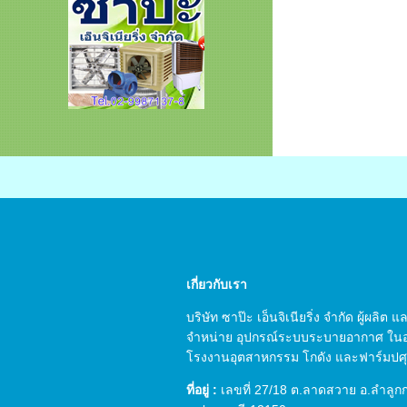
เกี่ยวกับเรา
บริษัท ซาป๊ะ เอ็นจิเนียริ่ง จำกัด ผู้ผลิต
จำหน่าย อุปกรณ์ระบบระบายอากาศ ใน
โรงงานอุตสาหกรรม โกดัง และฟาร์มปศุส
ที่อยู่ :
เลขที่ 27/18 ต.ลาดสวาย อ.ลำลูก