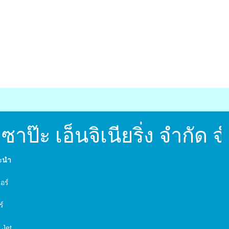
ป๊ะ เอ็นจิเนียริ่ง จำกัด 
นะนำ
์
อร์
ร์
 Jet