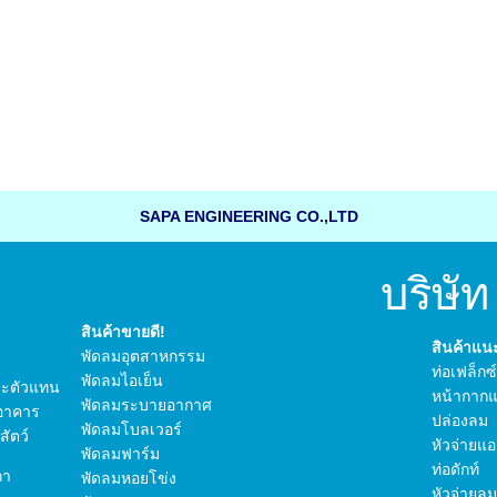
SAPA ENGINEERING CO.,LTD
บริษัท ซา
สินค้าขายดี!
สินค้าแ
พัดลมอุตสาหกรรม
ท่อเฟล็กซ
พัดลมไอเย็น
 และตัวแทน
หน้ากากแ
พัดลมระบายอากาศ
อาคาร
ปล่องลม
พัดลมโบลเวอร์
ัตว์
หัวจ่ายแอ
พัดลมฟาร์ม
ท่อดักท์
กา
พัดลมหอยโข่ง
หัวจ่ายลม