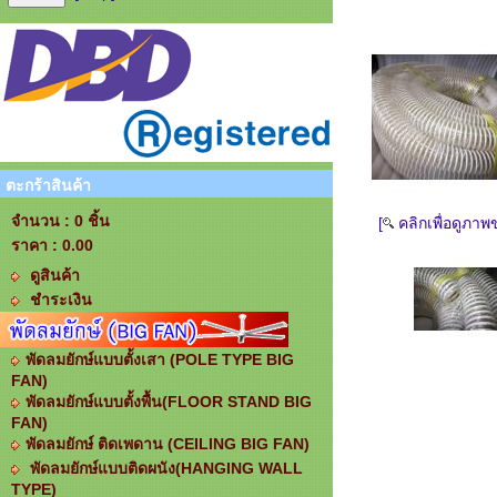
ตะกร้าสินค้า
จำนวน : 0 ชิ้น
[
คลิกเพื่อดูภาพ
ราคา :
0.00
ดูสินค้า
ชำระเงิน
พัดลมยักษ์แบบตั้งเสา (POLE TYPE BIG
FAN)
พัดลมยักษ์แบบตั้งพื้น(FLOOR STAND BIG
FAN)
พัดลมยักษ์ ติดเพดาน (CEILING BIG FAN)
พัดลมยักษ์แบบติดผนัง(HANGING WALL
TYPE)