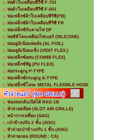
ท่อผ้าใบเคลือบพีวีซี F-701
ท่อผ้าใบเคลือบพีวีซี F-601
ท่อเฟล็กซ์ผ้าใบเคลือบพีวีซี(FB)
ท่อเฟล็กซ์ผ้าใบเคลือบพีวีซี FR
ท่อเฟล็กซ์กันลามไฟ DF
ท่อซิลิโคนเคลือบไฟเบอร์ (SILICONE)
ท่ออลูมิเนียมฟอล์ย (AL.FOIL)
ท่ออลูมิเนียมแข็ง (VENT FLEX.)
ท่อเฟล็กซ์ผสม (COMBI FLEX)
ท่อเฟล็กซ์พียู (PU FLEX)
ท่อกระดูกงู P-TYPE
ท่อเฟล็กซ์กระดูกงู A-TYPE
ท่อเฟล็กซ์โลหะ METAL FLEXIBLE HOSE
ช่องลมกลับเปิดได้ RAG-1B
หัวจ่ายสล๊อท (SLOT AIR GRILLE)
หน้ากากเหลี่ยม (SAG)
เป่าข้างปรับ 2 ชั้น (ADG)
หัวจ่ายเป่าข้างปรับ 1 ชั้น (ASG)
หัวจ่ายกลม (ROUND : CA)