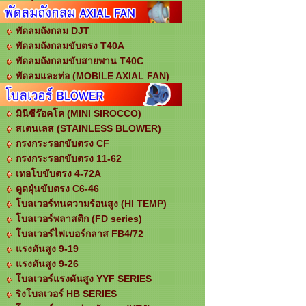
พัดลมถังกลม DJT
พัดลมถังกลมขับตรง T40A
พัดลมถังกลมขับสายพาน T40C
พัดลมและท่อ (MOBILE AXIAL FAN)
มินิซีร๊อคโค (MINI SIROCCO)
สเตนเลส (STAINLESS BLOWER)
กรงกระรอกขับตรง CF
กรงกระรอกขับตรง 11-62
เทอโบขับตรง 4-72A
ดูดฝุ่นขับตรง C6-46
โบลเวอร์ทนความร้อนสูง (HI TEMP)
โบลเวอร์พลาสติก (FD series)
โบลเวอร์ไฟเบอร์กลาส FB4/72
แรงดันสูง 9-19
แรงดันสูง 9-26
โบลเวอร์แรงดันสูง YYF SERIES
ริงโบลเวอร์ HB SERIES