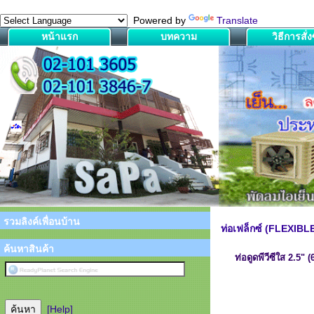
Powered by
Translate
หน้าแรก
บทความ
วิธีการสั่งซ
รวมลิงค์เพื่อนบ้าน
ท่อเฟล็กซ์ (FLEXIB
ค้นหาสินค้า
ท่อดูดพีวีซีใส 2.5
[Help]