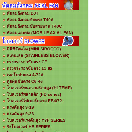
พัดลมถังกลม DJT
พัดลมถังกลมขับตรง T40A
พัดลมถังกลมขับสายพาน T40C
พัดลมและท่อ (MOBILE AXIAL FAN)
มินิซีร๊อคโค (MINI SIROCCO)
สเตนเลส (STAINLESS BLOWER)
กรงกระรอกขับตรง CF
กรงกระรอกขับตรง 11-62
เทอโบขับตรง 4-72A
ดูดฝุ่นขับตรง C6-46
โบลเวอร์ทนความร้อนสูง (HI TEMP)
โบลเวอร์พลาสติก (FD series)
โบลเวอร์ไฟเบอร์กลาส FB4/72
แรงดันสูง 9-19
แรงดันสูง 9-26
โบลเวอร์แรงดันสูง YYF SERIES
ริงโบลเวอร์ HB SERIES