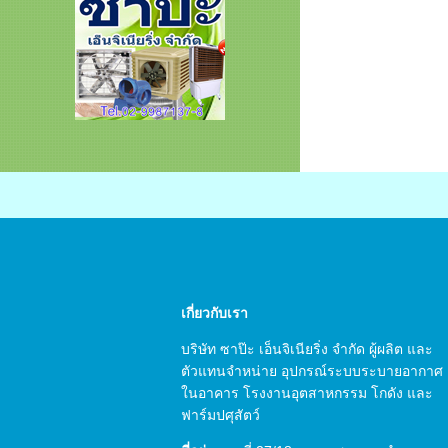
เกี่ยวกับเรา
บริษัท ซาป๊ะ เอ็นจิเนียริ่ง จำกัด ผู้ผลิต และ
ตัวแทนจำหน่าย อุปกรณ์ระบบระบายอากาศ
ในอาคาร โรงงานอุตสาหกรรม โกดัง และ
ฟาร์มปศุสัตว์