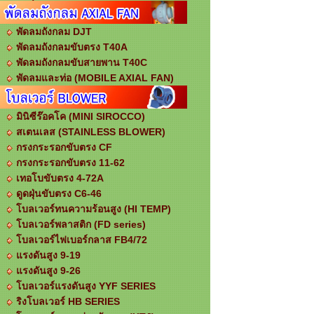
พัดลมถังกลม DJT
พัดลมถังกลมขับตรง T40A
พัดลมถังกลมขับสายพาน T40C
พัดลมและท่อ (MOBILE AXIAL FAN)
มินิซีร๊อคโค (MINI SIROCCO)
สเตนเลส (STAINLESS BLOWER)
กรงกระรอกขับตรง CF
กรงกระรอกขับตรง 11-62
เทอโบขับตรง 4-72A
ดูดฝุ่นขับตรง C6-46
โบลเวอร์ทนความร้อนสูง (HI TEMP)
โบลเวอร์พลาสติก (FD series)
โบลเวอร์ไฟเบอร์กลาส FB4/72
แรงดันสูง 9-19
แรงดันสูง 9-26
โบลเวอร์แรงดันสูง YYF SERIES
ริงโบลเวอร์ HB SERIES