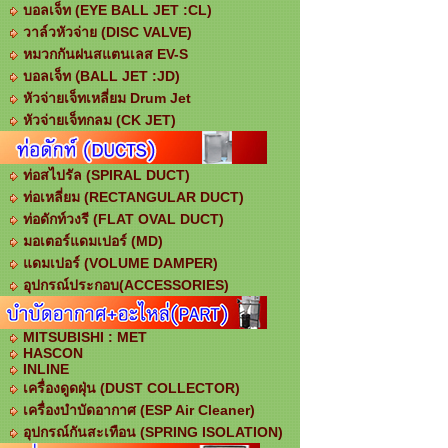
บอลเจ็ท (EYE BALL JET :CL)
วาล์วหัวจ่าย (DISC VALVE)
หมวกกันฝนสแตนเลส EV-S
บอลเจ็ท (ฺBALL JET :JD)
หัวจ่ายเจ็ทเหลี่ยม Drum Jet
หัวจ่ายเจ็ทกลม (CK JET)
ท่อสไปรัล (SPIRAL DUCT)
ท่อเหลี่ยม (RECTANGULAR DUCT)
ท่อดักท์วงรี (FLAT OVAL DUCT)
มอเตอร์แดมเปอร์ (MD)
แดมเปอร์ (VOLUME DAMPER)
อุปกรณ์ประกอบ(ACCESSORIES)
MITSUBISHI : MET
HASCON
INLINE
เครื่องดูดฝุ่น (DUST COLLECTOR)
เครื่องบำบัดอากาศ (ESP Air Cleaner)
อุปกรณ์กันสะเทือน (SPRING ISOLATION)