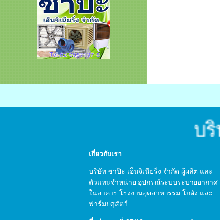
บริษั
เกี่ยวกับเรา
บริษัท ซาป๊ะ เอ็นจิเนียริ่ง จำกัด ผู้ผลิต และ
ตัวแทนจำหน่าย อุปกรณ์ระบบระบายอากาศ
ในอาคาร โรงงานอุตสาหกรรม โกดัง และ
ฟาร์มปศุสัตว์