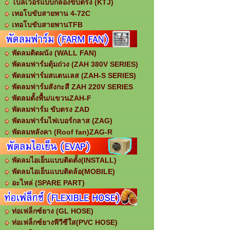
โบลเวอร์แบบกล่องขับตรง (KTJ)
เทอโบขับสายพาน 4-72C
เทอโบขับสายพานTFB
พัดลมติดผนัง (WALL FAN)
พัดลมฟาร์มตุ้มถ่วง (ZAH 380V SERIES)
พัดลมฟาร์มสแตนเลส (ZAH-S SERIES)
พัดลมฟาร์มสังกะสี ZAH 220V SERIES
พัดลมตั้งพื้น/แขวนZAH-F
พัดลมฟาร์ม ขับตรง ZAD
พัดลมฟาร์มไฟเบอร์กลาส (ZAG)
พัดลมหลังคา (Roof fan)ZAG-R
พัดลมไอเย็นแบบติดตั้ง(INSTALL)
พัดลมไอเย็นแบบติดล้อ(MOBILE)
อะไหล่ (SPARE PART)
ท่อเฟล็กซ์ยาง (GL HOSE)
ท่อเฟล็กซ์ยางพีวีซีใส(PVC HOSE)