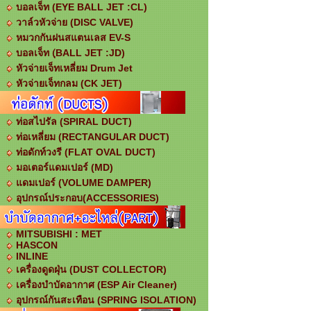
บอลเจ็ท (EYE BALL JET :CL)
วาล์วหัวจ่าย (DISC VALVE)
หมวกกันฝนสแตนเลส EV-S
บอลเจ็ท (ฺBALL JET :JD)
หัวจ่ายเจ็ทเหลี่ยม Drum Jet
หัวจ่ายเจ็ทกลม (CK JET)
ท่อสไปรัล (SPIRAL DUCT)
ท่อเหลี่ยม (RECTANGULAR DUCT)
ท่อดักท์วงรี (FLAT OVAL DUCT)
มอเตอร์แดมเปอร์ (MD)
แดมเปอร์ (VOLUME DAMPER)
อุปกรณ์ประกอบ(ACCESSORIES)
MITSUBISHI : MET
HASCON
INLINE
เครื่องดูดฝุ่น (DUST COLLECTOR)
เครื่องบำบัดอากาศ (ESP Air Cleaner)
อุปกรณ์กันสะเทือน (SPRING ISOLATION)