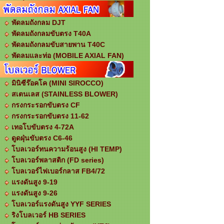
พัดลมถังกลม DJT
พัดลมถังกลมขับตรง T40A
พัดลมถังกลมขับสายพาน T40C
พัดลมและท่อ (MOBILE AXIAL FAN)
มินิซีร๊อคโค (MINI SIROCCO)
สเตนเลส (STAINLESS BLOWER)
กรงกระรอกขับตรง CF
กรงกระรอกขับตรง 11-62
เทอโบขับตรง 4-72A
ดูดฝุ่นขับตรง C6-46
โบลเวอร์ทนความร้อนสูง (HI TEMP)
โบลเวอร์พลาสติก (FD series)
โบลเวอร์ไฟเบอร์กลาส FB4/72
แรงดันสูง 9-19
แรงดันสูง 9-26
โบลเวอร์แรงดันสูง YYF SERIES
ริงโบลเวอร์ HB SERIES