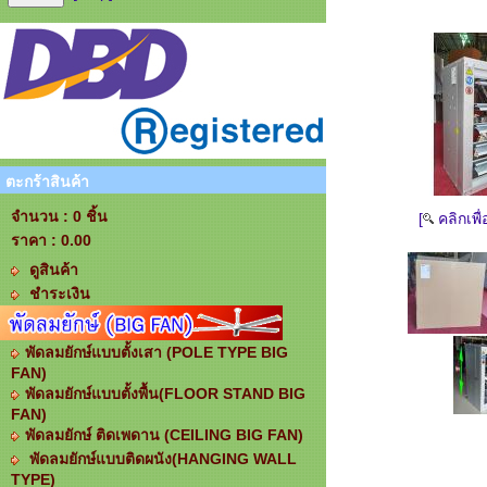
ตะกร้าสินค้า
จำนวน : 0 ชิ้น
[
คลิกเพื
ราคา :
0.00
ดูสินค้า
ชำระเงิน
พัดลมยักษ์แบบตั้งเสา (POLE TYPE BIG
FAN)
พัดลมยักษ์แบบตั้งพื้น(FLOOR STAND BIG
FAN)
พัดลมยักษ์ ติดเพดาน (CEILING BIG FAN)
พัดลมยักษ์แบบติดผนัง(HANGING WALL
TYPE)