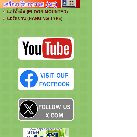
แอร์ตั้งพื้น (FLOOR MOUNTED)
แอร์แขวน (HANGING TYPE)