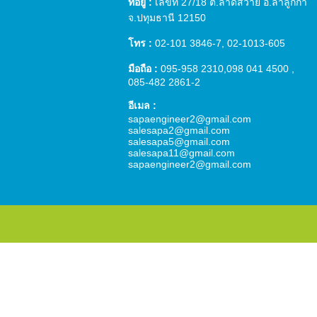
ที่อยู่ :
เลขที่ 27/18 ต.ลาดสวาย อ.ลำลูกกา
จ.ปทุมธานี 12150
โทร :
02-101 3846-7
,
02-1013-605
มือถือ :
095-958 2310
,
098 041 4500
,
085-482 2861
-2
อีเมล :
sapaengineer2@gmail.com
salesapa2@gmail.com
salesapa5@gmail.com
salesapa11@gmail.com
sapaengineer2@gmail.com