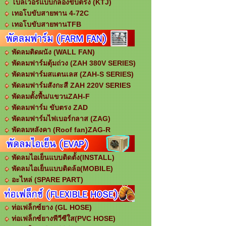
โบลเวอร์แบบกล่องขับตรง (KTJ)
เทอโบขับสายพาน 4-72C
เทอโบขับสายพานTFB
พัดลมติดผนัง (WALL FAN)
พัดลมฟาร์มตุ้มถ่วง (ZAH 380V SERIES)
พัดลมฟาร์มสแตนเลส (ZAH-S SERIES)
พัดลมฟาร์มสังกะสี ZAH 220V SERIES
พัดลมตั้งพื้น/แขวนZAH-F
พัดลมฟาร์ม ขับตรง ZAD
พัดลมฟาร์มไฟเบอร์กลาส (ZAG)
พัดลมหลังคา (Roof fan)ZAG-R
พัดลมไอเย็นแบบติดตั้ง(INSTALL)
พัดลมไอเย็นแบบติดล้อ(MOBILE)
อะไหล่ (SPARE PART)
ท่อเฟล็กซ์ยาง (GL HOSE)
ท่อเฟล็กซ์ยางพีวีซีใส(PVC HOSE)