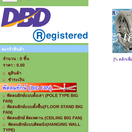
ตะกร้าสินค้า
จำนวน : 0 ชิ้น
[
คลิกเพื
ราคา :
0.00
ดูสินค้า
ชำระเงิน
พัดลมยักษ์แบบตั้งเสา (POLE TYPE BIG
FAN)
พัดลมยักษ์แบบตั้งพื้น(FLOOR STAND BIG
FAN)
พัดลมยักษ์ ติดเพดาน (CEILING BIG FAN)
พัดลมยักษ์แบบติดผนัง(HANGING WALL
TYPE)