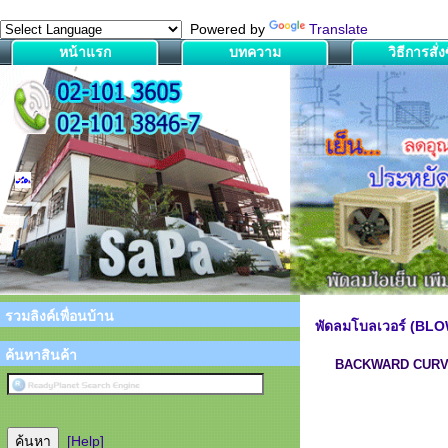
Powered by
Translate
หน้าแรก
บทความ
วิธีการสั่งซ
รวมลิงค์เพื่อนบ้าน
พัดลมโบลเวอร์ (BL
ค้นหาสินค้า
BACKWARD CURVE 
[Help]