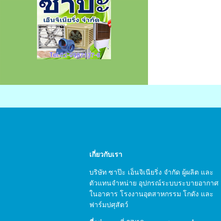
เกี่ยวกับเรา
บริษัท ซาป๊ะ เอ็นจิเนียริ่ง จำกัด ผู้ผลิต และ
ตัวแทนจำหน่าย อุปกรณ์ระบบระบายอากาศ
ในอาคาร โรงงานอุตสาหกรรม โกดัง และ
ฟาร์มปศุสัตว์