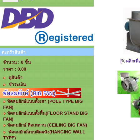
ตะกร้าสินค้า
[
คลิกเพื
จำนวน : 0 ชิ้น
ราคา :
0.00
ดูสินค้า
ชำระเงิน
พัดลมยักษ์แบบตั้งเสา (POLE TYPE BIG
FAN)
พัดลมยักษ์แบบตั้งพื้น(FLOOR STAND BIG
FAN)
พัดลมยักษ์ ติดเพดาน (CEILING BIG FAN)
พัดลมยักษ์แบบติดผนัง(HANGING WALL
TYPE)