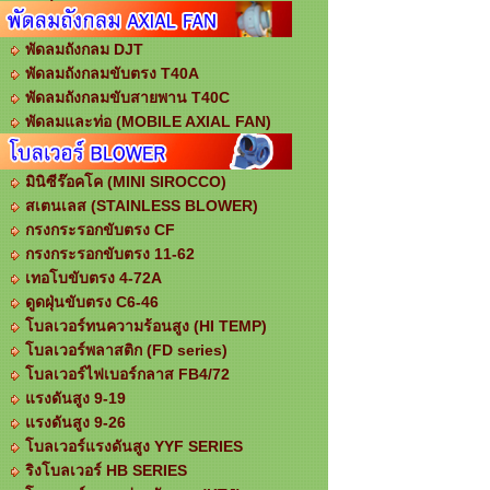
พัดลมถังกลม DJT
พัดลมถังกลมขับตรง T40A
พัดลมถังกลมขับสายพาน T40C
พัดลมและท่อ (MOBILE AXIAL FAN)
มินิซีร๊อคโค (MINI SIROCCO)
สเตนเลส (STAINLESS BLOWER)
กรงกระรอกขับตรง CF
กรงกระรอกขับตรง 11-62
เทอโบขับตรง 4-72A
ดูดฝุ่นขับตรง C6-46
โบลเวอร์ทนความร้อนสูง (HI TEMP)
โบลเวอร์พลาสติก (FD series)
โบลเวอร์ไฟเบอร์กลาส FB4/72
แรงดันสูง 9-19
แรงดันสูง 9-26
โบลเวอร์แรงดันสูง YYF SERIES
ริงโบลเวอร์ HB SERIES