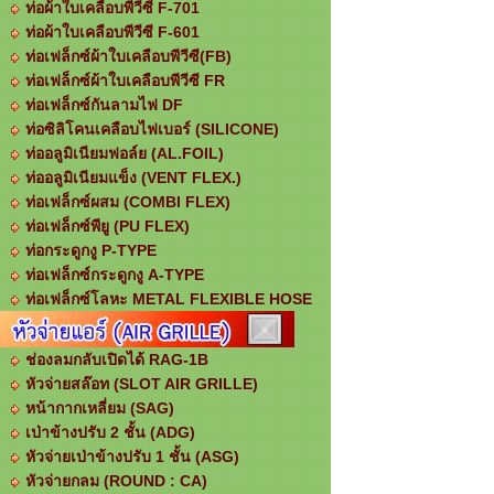
ท่อผ้าใบเคลือบพีวีซี F-701
ท่อผ้าใบเคลือบพีวีซี F-601
ท่อเฟล็กซ์ผ้าใบเคลือบพีวีซี(FB)
ท่อเฟล็กซ์ผ้าใบเคลือบพีวีซี FR
ท่อเฟล็กซ์กันลามไฟ DF
ท่อซิลิโคนเคลือบไฟเบอร์ (SILICONE)
ท่ออลูมิเนียมฟอล์ย (AL.FOIL)
ท่ออลูมิเนียมแข็ง (VENT FLEX.)
ท่อเฟล็กซ์ผสม (COMBI FLEX)
ท่อเฟล็กซ์พียู (PU FLEX)
ท่อกระดูกงู P-TYPE
ท่อเฟล็กซ์กระดูกงู A-TYPE
ท่อเฟล็กซ์โลหะ METAL FLEXIBLE HOSE
ช่องลมกลับเปิดได้ RAG-1B
หัวจ่ายสล๊อท (SLOT AIR GRILLE)
หน้ากากเหลี่ยม (SAG)
เป่าข้างปรับ 2 ชั้น (ADG)
หัวจ่ายเป่าข้างปรับ 1 ชั้น (ASG)
หัวจ่ายกลม (ROUND : CA)