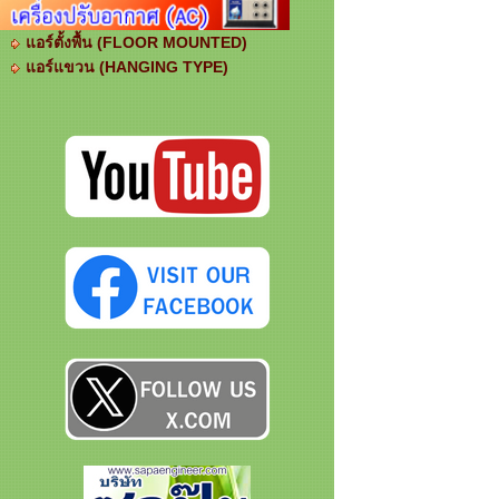
แอร์ตั้งพื้น (FLOOR MOUNTED)
แอร์แขวน (HANGING TYPE)