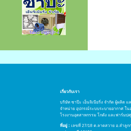
เกี่ยวกับเรา
บริษัท ซาป๊ะ เอ็นจิเนียริ่ง จำกัด ผู้ผลิต
จำหน่าย อุปกรณ์ระบบระบายอากาศ ใน
โรงงานอุตสาหกรรม โกดัง และฟาร์มปศุส
ที่อยู่ :
เลขที่ 27/18 ต.ลาดสวาย อ.ลำลูก