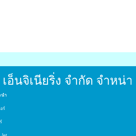
อ็นจิเนียริ่ง จำกัด จำหน
นะนำ
์
อร์
ร์
 Jet