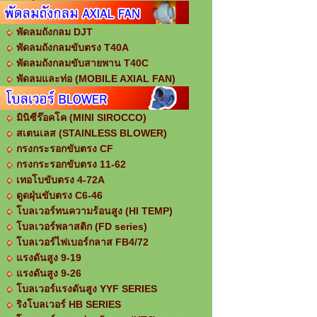
พัดลมถังกลม DJT
พัดลมถังกลมขับตรง T40A
พัดลมถังกลมขับสายพาน T40C
พัดลมและท่อ (MOBILE AXIAL FAN)
มินิซีร๊อคโค (MINI SIROCCO)
สเตนเลส (STAINLESS BLOWER)
กรงกระรอกขับตรง CF
กรงกระรอกขับตรง 11-62
เทอโบขับตรง 4-72A
ดูดฝุ่นขับตรง C6-46
โบลเวอร์ทนความร้อนสูง (HI TEMP)
โบลเวอร์พลาสติก (FD series)
โบลเวอร์ไฟเบอร์กลาส FB4/72
แรงดันสูง 9-19
แรงดันสูง 9-26
โบลเวอร์แรงดันสูง YYF SERIES
ริงโบลเวอร์ HB SERIES