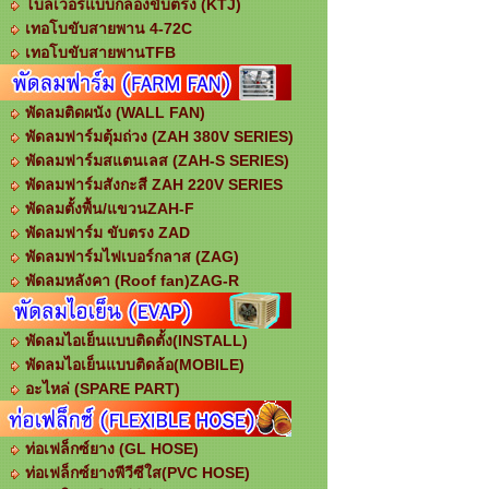
โบลเวอร์แบบกล่องขับตรง (KTJ)
เทอโบขับสายพาน 4-72C
เทอโบขับสายพานTFB
พัดลมติดผนัง (WALL FAN)
พัดลมฟาร์มตุ้มถ่วง (ZAH 380V SERIES)
พัดลมฟาร์มสแตนเลส (ZAH-S SERIES)
พัดลมฟาร์มสังกะสี ZAH 220V SERIES
พัดลมตั้งพื้น/แขวนZAH-F
พัดลมฟาร์ม ขับตรง ZAD
พัดลมฟาร์มไฟเบอร์กลาส (ZAG)
พัดลมหลังคา (Roof fan)ZAG-R
พัดลมไอเย็นแบบติดตั้ง(INSTALL)
พัดลมไอเย็นแบบติดล้อ(MOBILE)
อะไหล่ (SPARE PART)
ท่อเฟล็กซ์ยาง (GL HOSE)
ท่อเฟล็กซ์ยางพีวีซีใส(PVC HOSE)