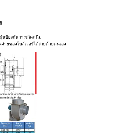
สี
ฝุ่นป้องกันการเกิดสนิม
่ายของโบล์เวอร์ได้ง่ายด้วยตนเอง