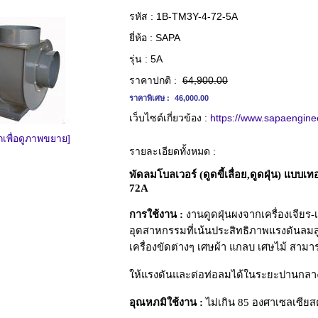
รหัส :
1B-TM3Y-4-72-5A
ยี่ห้อ :
SAPA
รุ่น :
5A
ราคาปกติ :
64,900.00
ราคาพิเศษ :
46,000.00
เว็บไซต์เกี่ยวข้อง :
https://www.sapaengine
กเพื่อดูภาพขยาย]
รายละเอียดทั้งหมด :
พัดลมโบลเวอร์ (ดูดขี้เลื่อย,ดูดฝุ่น) แบบ
72A
การใช้งาน :
งานดูดฝุ่นผงจากเครื่องเจียร-เ
อุตสาหกรรมที่เน้นประสิทธิภาพแรงดันลมสู
เครื่องขัดต่างๆ เศษผ้า แกลบ เศษไม้ สาม
ให้แรงดันและต่อท่อลมได้ในระยะปานกลา
อุณหภมิใช้งาน :
ไม่เกิน 85 องศาเซลเซียสต