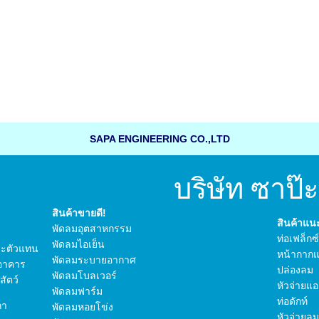
SAPA ENGINEERING CO.,LTD
บริษัท ซาป๊ะ เ
สินค้าขายดี!
สินค้าแ
พัดลมอุตสาหกรรม
ท่อเฟล็กซ
พัดลมไอเย็น
 และตัวแทน
หน้ากากแ
พัดลมระบายอากาศ
อาคาร
ปล่องลม
พัดลมโบลเวอร์
ัตว์
หัวจ่ายแอ
พัดลมฟาร์ม
ท่อดักท์
กา
พัดลมหอยโข่ง
หัวจ่ายลม