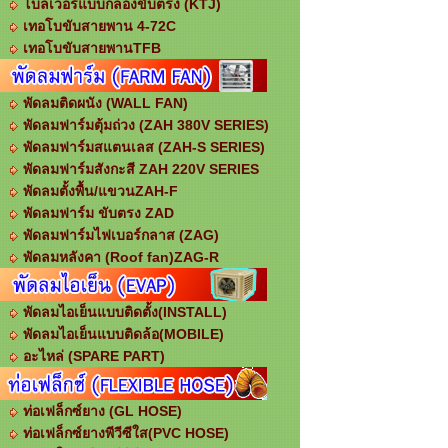
โบลเวอร์แบบกล่องขับตรง (KTJ)
เทอโบขับสายพาน 4-72C
เทอโบขับสายพานTFB
พัดลมติดผนัง (WALL FAN)
พัดลมฟาร์มตุ้มถ่วง (ZAH 380V SERIES)
พัดลมฟาร์มสแตนเลส (ZAH-S SERIES)
พัดลมฟาร์มสังกะสี ZAH 220V SERIES
พัดลมตั้งพื้น/แขวนZAH-F
พัดลมฟาร์ม ขับตรง ZAD
พัดลมฟาร์มไฟเบอร์กลาส (ZAG)
พัดลมหลังคา (Roof fan)ZAG-R
พัดลมไอเย็นแบบติดตั้ง(INSTALL)
พัดลมไอเย็นแบบติดล้อ(MOBILE)
อะไหล่ (SPARE PART)
ท่อเฟล็กซ์ยาง (GL HOSE)
ท่อเฟล็กซ์ยางพีวีซีใส(PVC HOSE)