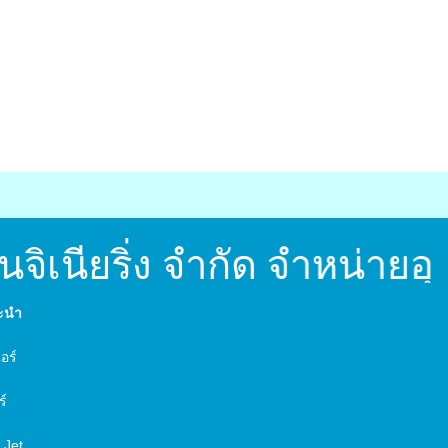
จิเนียริ่ง จำกัด จำหน่าย
นะนำ
์
อร์
ร์
 Jet