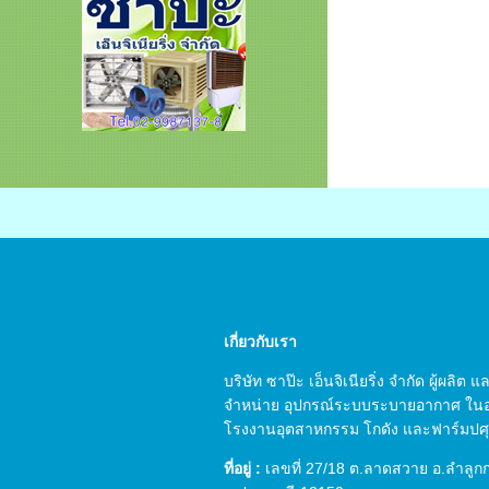
เกี่ยวกับเรา
บริษัท ซาป๊ะ เอ็นจิเนียริ่ง จำกัด ผู้ผลิต
จำหน่าย อุปกรณ์ระบบระบายอากาศ ใน
โรงงานอุตสาหกรรม โกดัง และฟาร์มปศุส
ที่อยู่ :
เลขที่ 27/18 ต.ลาดสวาย อ.ลำลูก