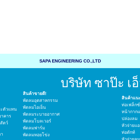
SAPA ENGINEERING CO.,LTD
บริษัท ซาป๊ะ เอ็น
สินค้าขายดี!
สินค้าแ
พัดลมอุตสาหกรรม
ท่อเฟล็กซ
พัดลมไอเย็น
 และตัวแทน
หน้ากากแ
พัดลมระบายอากาศ
อาคาร
ปล่องลม
พัดลมโบลเวอร์
ัตว์
หัวจ่ายแอ
พัดลมฟาร์ม
ท่อดักท์
กา
พัดลมหอยโข่ง
หัวจ่ายลม