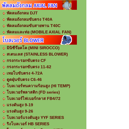
พัดลมถังกลม DJT
พัดลมถังกลมขับตรง T40A
พัดลมถังกลมขับสายพาน T40C
พัดลมและท่อ (MOBILE AXIAL FAN)
มินิซีร๊อคโค (MINI SIROCCO)
สเตนเลส (STAINLESS BLOWER)
กรงกระรอกขับตรง CF
กรงกระรอกขับตรง 11-62
เทอโบขับตรง 4-72A
ดูดฝุ่นขับตรง C6-46
โบลเวอร์ทนความร้อนสูง (HI TEMP)
โบลเวอร์พลาสติก (FD series)
โบลเวอร์ไฟเบอร์กลาส FB4/72
แรงดันสูง 9-19
แรงดันสูง 9-26
โบลเวอร์แรงดันสูง YYF SERIES
ริงโบลเวอร์ HB SERIES