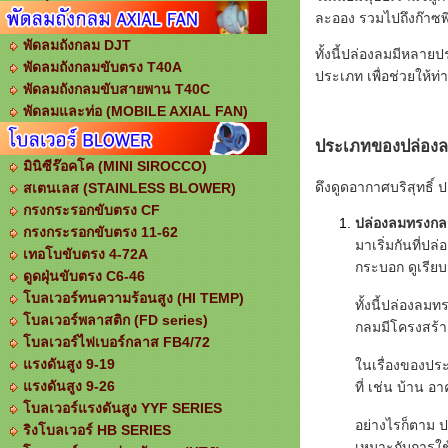
ละออง รวมไปถึงก๊าซ
พัดลมถังกลม DJT
ทั้งนี้ปล่องลมมีหลาย
พัดลมถังกลมขับตรง T40A
ประเภท เพื่อช่วยให้ท
พัดลมถังกลมขับสายพาน T40C
พัดลมและท่อ (MOBILE AXIAL FAN)
ประเภทของ
ปล่อง
มินิซีร๊อคโค (MINI SIROCCO)
ดึงดูดอากาศบริสุทธิ์
สเตนเลส (STAINLESS BLOWER)
กรงกระรอกขับตรง CF
ปล่องลมทรงก
กรงกระรอกขับตรง 11-62
มาเริ่มกันที่
เทอโบขับตรง 4-72A
กระบอก ดูเรีย
ดูดฝุ่นขับตรง C6-46
โบลเวอร์ทนความร้อนสูง (HI TEMP)
ทั้งนี้ปล่องลม
โบลเวอร์พลาสติก (FD series)
กลมมีโครงสร้าง
โบลเวอร์ไฟเบอร์กลาส FB4/72
แรงดันสูง 9-19
ในเรื่องของปร
แรงดันสูง 9-26
ที่ เช่น บ้าน
โบลเวอร์แรงดันสูง YYF SERIES
อย่างไรก็ตาม ป
ริงโบลเวอร์ HB SERIES
เหมาะกับการใช้ง