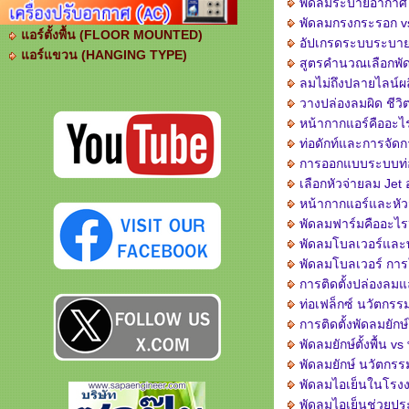
พัดลมระบายอากาศ กั
พัดลมกรงกระรอก v
แอร์ตั้งพื้น (FLOOR MOUNTED)
อัปเกรดระบบระบายอ
แอร์แขวน (HANGING TYPE)
สูตรคำนวณเลือกพัด
ลมไม่ถึงปลายไลน์ผล
วางปล่องลมผิด ชีวิ
หน้ากากแอร์คืออะไ
ท่อดักท์และการจั
การออกแบบระบบท่อ
เลือกหัวจ่ายลม Je
หน้ากากแอร์และหัว
พัดลมฟาร์มคืออะไร?
พัดลมโบลเวอร์และ
พัดลมโบลเวอร์ กา
การติดตั้งปล่องลม
ท่อเฟล็กซ์ นวัตก
การติดตั้งพัดลมยัก
พัดลมยักษ์ตั้งพื้น 
พัดลมยักษ์ นวัตก
พัดลมไอเย็นในโรงง
พัดลมไอเย็นช่วยปร