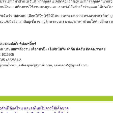
ที่เราได้นำมาฝากในวันนี้ หากคุณสนใจติดตั้ง เราขอแนะนำให้คุณคำนวณปัจ
ถึงความต้องการใช้งานของคุณเอง เราหวังไว้อย่างยิ่งว่าคุณจะได้ประโย
คำเดิมว่า ‘ปล่องลม เลือกให้ใช่ ใช้ให้โดน’ เพราะมลภาวะทางอากาศ ️เป็นป
 เอนจิเนียริ่ง เราคือผู้เชี่ยวชาญด้านระบบระบายอากาศ พร้อมให้คำปรึก
ล่องลม
ท่อดักท์
ท่อเฟล็กซ์
น ประหยัดพลังงาน เลือกซาป๊ะ เอ็นจิเนียริ่ง จำกัด สิครับ ติดต่อเราเลย
2-1013605
085-4822861-2
@gmail.com
,
salesapa2@gmail.com
,
salesapa5@gmail.com
่อดักท์ได้แค่ไหน และจุดไหนไม่ควรใช้เด็ดขาด