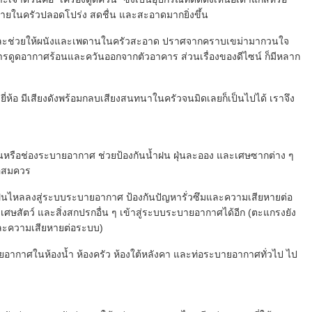
ภายในครัวปลอดโปร่ง สดชื่น และสะอาดมากยิ่งขึ้น
งขึ้น และช่วยให้ผนังและเพดานในครัวสะอาด ปราศจากคราบเขม่ามากวนใจ
การดูดอากาศร้อนและควันออกจากตัวอาคาร ส่วนเรื่องของดีไซน์ ก็มีหลาก
างยี่ห้อ มีเสียงดังพร้อมกลบเสียงสนทนาในครัวจนมิดเลยก็เป็นไปได้ เราจึง
งควันหรือช่องระบายอากาศ ช่วยป้องกันน้ำฝน ฝุ่นละออง และเศษซากต่าง ๆ
พอสมควร
นน้ำฝนไหลลงสู่ระบบระบายอากาศ ป้องกันปัญหารั่วซึมและความเสียหายต่อ
เศษสัตว์ และสิ่งสกปรกอื่น ๆ เข้าสู่ระบบระบายอากาศได้อีก (ตะแกรงยัง
์ และความเสียหายต่อระบบ)
ยอากาศในห้องน้ำ ห้องครัว ห้องใต้หลังคา และท่อระบายอากาศทั่วไป ไป