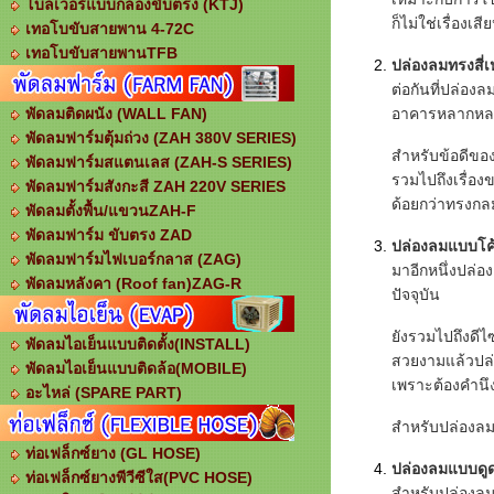
โบลเวอร์แบบกล่องขับตรง (KTJ)
ก็ไม่ใช่เรื่อง
เทอโบขับสายพาน 4-72C
เทอโบขับสายพานTFB
ปล่องลมทรงสี่เห
ต่อกันที่ปล่องล
อาคารหลากหลา
พัดลมติดผนัง (WALL FAN)
พัดลมฟาร์มตุ้มถ่วง (ZAH 380V SERIES)
สำหรับข้อดีของ
พัดลมฟาร์มสแตนเลส (ZAH-S SERIES)
รวมไปถึงเรื่อง
พัดลมฟาร์มสังกะสี ZAH 220V SERIES
ด้อยกว่าทรงกลมบ
พัดลมตั้งพื้น/แขวนZAH-F
พัดลมฟาร์ม ขับตรง ZAD
ปล่องลมแบบโค
พัดลมฟาร์มไฟเบอร์กลาส (ZAG)
มาอีกหนึ่งปล่อ
พัดลมหลังคา (Roof fan)ZAG-R
ปัจจุบัน
ยังรวมไปถึงดีไ
พัดลมไอเย็นแบบติดตั้ง(INSTALL)
สวยงามแล้วปล่อ
พัดลมไอเย็นแบบติดล้อ(MOBILE)
เพราะต้องคำน
อะไหล่ (SPARE PART)
สำหรับปล่องลมแ
ท่อเฟล็กซ์ยาง (GL HOSE)
ปล่องลมแบบดู
ท่อเฟล็กซ์ยางพีวีซีใส(PVC HOSE)
สำหรับปล่องลมป