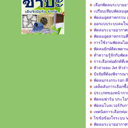
เลือกพัดลมระบายอ
เปรียบเทียบพัดลมอ
พัดลมอุตสาหกรรม เ
ออกแบบระบบลมในโรง
พัดลมระบายอากาศต
พัดลมอุตสาหกรรมคื
การใช้งานพัดลมไอ
พัดลมยักษ์ติดเพด
ทำความรู้จักกับพัดลม
การเลือกท่อดักท์ท
หัวจ่ายลม Jet หัว
ปัจจัยที่ต้องพิจาร
พัดลมกรงกระรอก ค
เคล็ดลับการเลือกซื้อ
ประเภทของหน้ากาก
พัดลมฟาร์ม ประโยช
พัดลมโบลเวอร์กับ
เทคนิคการเลือกท่
ไขข้อข้องใจระบบ V
พัดลมระบายอากาศปร