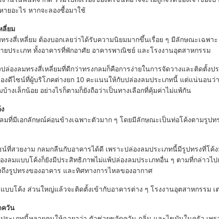
เสียหายอะไร หากจะลองซื้อมาใช้
ลี่ยม
มทรงสี่เหลี่ยม ต้องบอกเลยว่าได้รับความนิยมมากขึ้นเรื่อย ๆ มีลักษณะเฉพาะ คือต
ยประเภท ทั้งอาคารที่พักอาศัย อาคารพาณิชย์ และโรงงานอุตสาหกรรม
ปล่องลมทรงสี่เหลี่ยมที่ดีกว่าทรงกลมก็คือการง่ายในการจัดวางและติดตั้งประหย
ของดีไซน์ที่ผู้บริโภคต่างยก 10 คะแนนให้กับปล่องลมประเภทนี้ แต่แน่นอน
้างเล็กน้อย อย่างไรก็ตามก็ยังถือว่าเป็นทางเลือกที่คุ้มค่าไม่แพ้กัน
้ง
งลมที่มีเอกลักษณ์ค่อนข้างเฉพาะตัวมาก ๆ โดยมีลักษณะเป็นท่อโค้งตามรูปท
ซน์ที่สวยงาม กลมกลืนกับอาคารได้ดี เพราะปล่องลมประเภทนี้มีรูปทรงที่โค้ง
งลมแบบโค้งก็ยังมีประสิทธิภาพไม่แพ้ปล่องลมประเภทอื่น ๆ ตามที่กล่าวไปแม้
ึงถึงรูปทรงของอาคาร และทิศทางการไหลของอากาศ
บบโค้ง ส่วนใหญ่แล้วจะติดตั้งเข้ากับอาคารต่าง ๆ โรงงานอุตสาหกรรม เตา
ดควัน
ระเภทนี้หลายคนให้ฉายาว่า ตัวช่วยขจัดควัน กลิ่น และไขมันในครัว เพราะเจ้าต