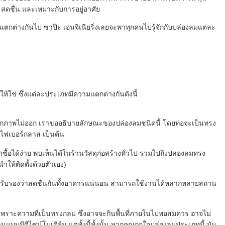
ดชื่น และเหมาะกับการอยู่อาศัย
่แตกต่างกันไป ซาป๊ะ เอนจิเนียริ่งเลยจะพาทุกคนไปรู้จักกับปล่องลมแต่ละ
ห้ใช่ ซึ่งแต่ละประเภทมีความแตกต่างกันดังนี้
ุณนึกภาพไม่ออก เราขออธิบายลักษณะของปล่องลมชนิดนี้ โดยท่อจะเป็นทรง
ไฟเบอร์กลาส เป็นต้น
ื้อได้ง่าย พบเห็นได้ในร้านวัสดุก่อสร้างทั่วไป รวมไปถึงปล่องลมทรง
ำให้ติดตั้งด้วยตัวเอง)
ๆ รับรองว่าสดชื่นกันทั้งอาคารแน่นอน สามารถใช้งานได้หลากหลายสถาน
ยม เพราะความที่เป็นทรงกลม ซึ่งอาจจะกินพื้นที่ภายในไปพอสมควร อาจไม่
แบบมีดีไซน์โมเดิร์น แต่ทั้งนี้ทั้งนั้น หากคุณถูกใจปล่องลมประเภทนี้ มัน