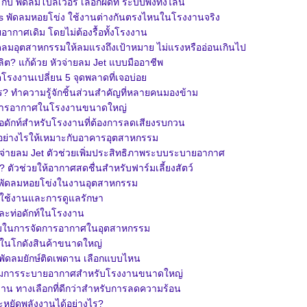
บ พัดลมโบลเวอร์ เลือกผิดที ระบบพังทั้งไลน์
s พัดลมหอยโข่ง ใช้งานต่างกันตรงไหนในโรงงานจริง
ากาศเดิม โดยไม่ต้องรื้อทั้งโรงงาน
ลมอุตสาหกรรมให้ลมแรงถึงเป้าหมาย ไม่แรงหรืออ่อนเกินไป
ิต? แก้ด้วย หัวจ่ายลม Jet แบบมืออาชีพ
ตโรงงานเปลี่ยน 5 จุดพลาดที่เจอบ่อย
ร? ทำความรู้จักชิ้นส่วนสำคัญที่หลายคนมองข้าม
ดการอากาศในโรงงานขนาดใหญ่
ดักท์สำหรับโรงงานที่ต้องการลดเสียงรบกวน
t อย่างไรให้เหมาะกับอาคารอุตสาหกรรม
จ่ายลม Jet ตัวช่วยเพิ่มประสิทธิภาพระบบระบายอากาศ
 ตัวช่วยให้อากาศสดชื่นสำหรับฟาร์มเลี้ยงสัตว์
พัดลมหอยโข่งในงานอุตสาหกรรม
รใช้งานและการดูแลรักษา
และท่อดักท์ในโรงงาน
รรมในการจัดการอากาศในอุตสาหกรรม
ษ์ในโกดังสินค้าขนาดใหญ่
vs พัดลมยักษ์ติดเพดาน เลือกแบบไหน
รรมการระบายอากาศสำหรับโรงงานขนาดใหญ่
าน ทางเลือกที่ดีกว่าสำหรับการลดความร้อน
ะหยัดพลังงานได้อย่างไร?