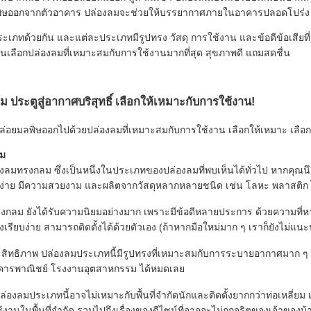
พิษออกจากตัวอาคาร ปล่องลมจะช่วยให้บรรยากาศภายในอาคารปลอดโปร่ง ส
ประเภทด้วยกัน และแต่ละประเภทมีรูปทรง วัสดุ การใช้งาน และข้อดีข้อเสียที
่านเลือกปล่องลมที่เหมาะสมกับการใช้งานมากที่สุด สุขภาพดี แถมสดชื่น
ลม
ประตูสู่อากาศบริสุทธิ์ เลือกให้เหมาะกับการใช้งาน!
 ปล่อยมลพิษออกไปด้วยปล่องลมที่เหมาะสมกับการใช้งาน เลือกให้เหมาะ เลือกใ
ลม
ปล่องลมทรงกลม ซึ่งเป็นหนึ่งในประเภทของปล่องลมที่พบเห็นได้ทั่วไป หากค
บง่าย มีความสวยงาม และผลิตจากวัสดุหลากหลายชนิด เช่น โลหะ พลาสติก 
ทรงกลม ยังได้รับความนิยมอย่างมาก เพราะมีข้อดีหลายประการ ด้วยความที่หาซ
เรียบง่าย สามารถติดตั้งได้ด้วยตัวเอง (ถ้าหากมือใหม่มาก ๆ เราก็ยังไม่แนะน
ะสิทธิภาพ ปล่องลมประเภทนี้มีรูปทรงที่เหมาะสมกับการระบายอากาศมาก 
 อาคารพาณิชย์ โรงงานอุตสาหกรรม ได้หมดเลย
ล่องลมประเภทนี้อาจไม่เหมาะกับพื้นที่จำกัดนักและติดตั้งยากกว่าท่อเหลี่
านในพื้นที่จำกัด รวมไปถึงเรื่องของดีไซน์ที่อาจจะไม่ถูกจริตของเจ้าของบ้าน