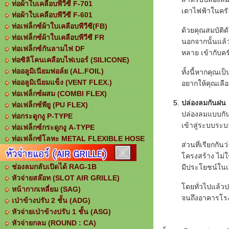
ท่อผ้าใบเคลือบพีวีซี F-701
เตาไฟฟ้าในครั
ท่อผ้าใบเคลือบพีวีซี F-601
ท่อเฟล็กซ์ผ้าใบเคลือบพีวีซี(FB)
ด้วยคุณสมบัติ
ท่อเฟล็กซ์ผ้าใบเคลือบพีวีซี FR
นอกจากนั้นแล้
ท่อเฟล็กซ์กันลามไฟ DF
หลาย เข้ากับคร
ท่อซิลิโคนเคลือบไฟเบอร์ (SILICONE)
ท่ออลูมิเนียมฟอล์ย (AL.FOIL)
ทั้งนี้หากคุณเ
ท่ออลูมิเนียมแข็ง (VENT FLEX.)
อยากให้คุณเล
ท่อเฟล็กซ์ผสม (COMBI FLEX)
ปล่องลมกันฝน
ท่อเฟล็กซ์พียู (PU FLEX)
ปล่องลมแบบกันฝ
ท่อกระดูกงู P-TYPE
เข้าสู่ระบบระ
ท่อเฟล็กซ์กระดูกงู A-TYPE
ท่อเฟล็กซ์โลหะ METAL FLEXIBLE HOSE
ส่วนที่เรียกกั
โครงสร้าง ไม่ใ
ช่องลมกลับเปิดได้ RAG-1B
มีประโยชน์ในเร
หัวจ่ายสล๊อท (SLOT AIR GRILLE)
โดยทั่วไปแล้ว
หน้ากากเหลี่ยม (SAG)
จนถึงอาคารโรงง
เป่าข้างปรับ 2 ชั้น (ADG)
หัวจ่ายเป่าข้างปรับ 1 ชั้น (ASG)
หัวจ่ายกลม (ROUND : CA)