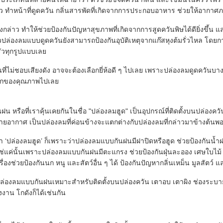
ว ทำหน้าที่ดูดควัน กลิ่นสารพัดที่เกิดจากการประกอบอาหาร ช่วยให้อากาศ
ดังกล่าว ทำให้ช่วยป้องกันปัญหาสุขภาพที่เกิดจากการสูดควันพิษได้ดียิ่
วปล่องลมแบบดูดควันยังสามารถป้องกันอุบัติเหตุจากแก๊สหุงต้มรั่วไหล โดย
ัวทุกรูปแบบเลย
ป็นที่ไม่ชอบเสียงดัง อาจจะต้องเลือกยี่ห้อดี ๆ ไปเลย เพราะปล่องลมดูดควันบ
ือกของคุณภาพไปเลย
น หรือที่เราคุ้นเคยกันในชื่อ "ปล่องลมฮูด" เป็นอุปกรณ์ที่ติดตั้งบนปล่อ
บายอากาศ เป็นปล่องลมที่ค่อนข้างจะแตกต่างกับปล่องลมที่กล่าวมาข้างต้น
นว่า ‘ปล่องลมฮูด’ ก็เพราะว่าปล่องลมแบบกันฝนมีฝาปิดหรือฮูด ช่วยป้องกั
ช่แค่นั้นเพราะปล่องลมแบบกันฝนมีตะแกรง ช่วยป้องกันฝุ่นละออง เศษใบไม้ 
ื่องช่วยป้องกันนก หนู และสัตว์อื่น ๆ ได้ ป้องกันปัญหากลิ่นเหม็น มูลสัตว
ปล่องลมแบบกันฝนเหมาะสำหรับติดตั้งบนปล่องควัน เตาอบ เตาผิง ช่องระบา
าน โกดังก็ได้เช่นกัน