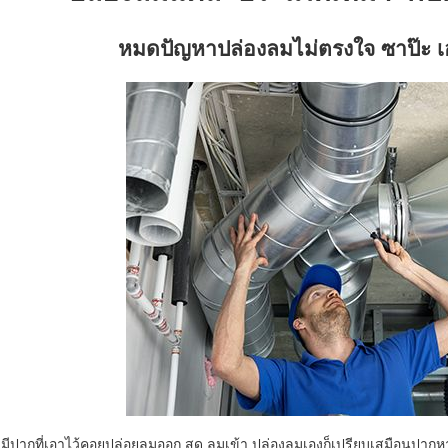
หมดปัญหา
ปล่องลม
ไม่ตรงใจ ซาป๊ะ เอ
ก มีปากที่เอาไว้คอยปล่อยลมออก สูด ลมเข้า
ปล่องลม
เองก็เปรียบเสมือนปากห