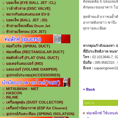
ทั้งหมดคือ 5
ปล่องลม
บอลเจ็ท (EYE BALL JET :CL)
ลักษณะของอาคาร ไปจน
วาล์วหัวจ่าย (DISC VALVE)
หมวกกันฝนสแตนเลส EV-S
สุดท้ายแล้วเราขอย้ำ
บอลเจ็ท (ฺBALL JET :JD)
อากาศดังกล่าว ซาป๊ะ
หัวจ่ายเจ็ทเหลี่ยม Drum Jet
ทุกรายละเอียด
หัวจ่ายเจ็ทกลม (CK JET)
หากคุณกำลังมองหา
ป
ท่อสไปรัล (SPIRAL DUCT)
ที่มีประสิทธิภาพ ทนทา
ท่อเหลี่ยม (RECTANGULAR DUCT)
โทร :
02-1013846-7
,
0
ท่อดักท์วงรี (FLAT OVAL DUCT)
มือถือ :
095-9582310
,
มอเตอร์แดมเปอร์ (MD)
อีเมล :
sapaengineer2
แดมเปอร์ (VOLUME DAMPER)
อุปกรณ์ประกอบ(ACCESSORIES)
MITSUBISHI : MET
« Back
HASCON
INLINE
เครื่องดูดฝุ่น (DUST COLLECTOR)
บทความ
เครื่องบำบัดอากาศ (ESP Air Cleaner)
ท่อเฟล็กซ์ ใช้แทนท
อุปกรณ์กันสะเทือน (SPRING ISOLATION)